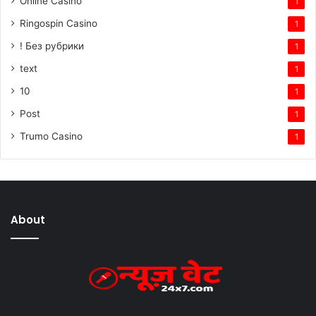
Online Casino
1
Ringospin Casino
1
! Без рубрики
1
text
1
10
1
Post
1
Trumo Casino
1
About