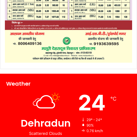
Weather
24
℃
Dehradun
29º - 24º
90%
0.76 km/h
Scattered Clouds