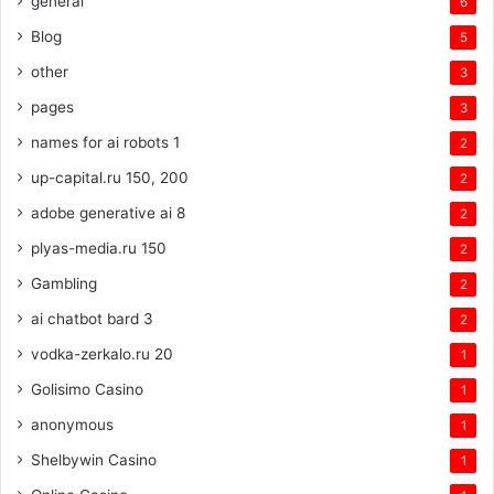
general
6
Blog
5
other
3
pages
3
names for ai robots 1
2
up-capital.ru 150, 200
2
adobe generative ai 8
2
plyas-media.ru 150
2
Gambling
2
ai chatbot bard 3
2
vodka-zerkalo.ru 20
1
Golisimo Casino
1
anonymous
1
Shelbywin Casino
1