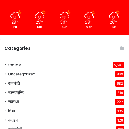
29
29
30
29
26
℃
℃
℃
℃
℃
Fri
Sat
Sun
Mon
Tue
Categories
उत्तराखंड
5,547
Uncategorized
869
राजनीति
682
एक्सक्लुसिव
516
स्वास्थ्य
222
शिक्षा
185
क्राइम
128