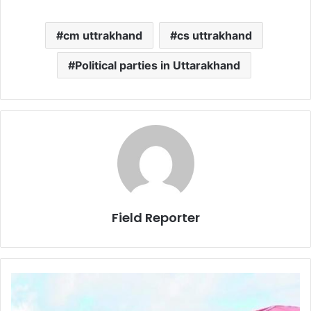
cm uttrakhand
cs uttrakhand
Political parties in Uttarakhand
Field Reporter
इतिहास
में
दर्ज