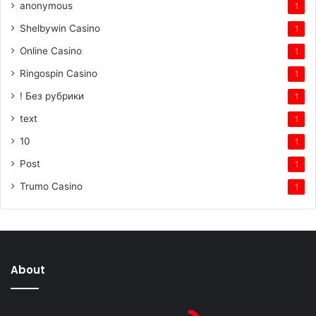
anonymous
1
Shelbywin Casino
1
Online Casino
1
Ringospin Casino
1
! Без рубрики
1
text
1
10
1
Post
1
Trumo Casino
1
About