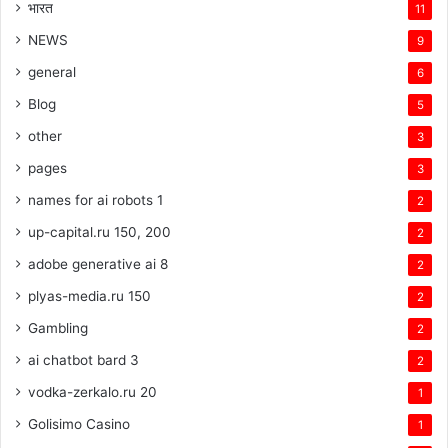
भारत
11
NEWS
9
general
6
Blog
5
other
3
pages
3
names for ai robots 1
2
up-capital.ru 150, 200
2
adobe generative ai 8
2
plyas-media.ru 150
2
Gambling
2
ai chatbot bard 3
2
vodka-zerkalo.ru 20
1
Golisimo Casino
1