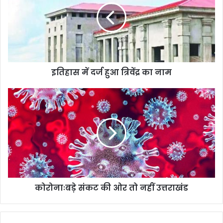
हुआ
त्रिवेंद्र
का
नाम
इतिहास में दर्ज हुआ त्रिवेंद्र का नाम
कोरोनाःबड़े
संकट
की
ओर
तो
नहीं
उत्तराखंड
कोरोनाःबड़े संकट की ओर तो नहीं उत्तराखंड