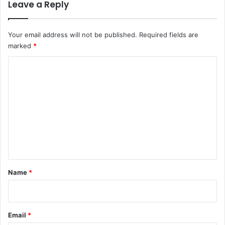
Leave a Reply
Your email address will not be published.
Required fields are
marked
*
C
o
m
m
e
n
t
*
Name
*
Email
*