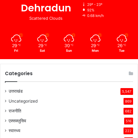
Dehradun
29º - 23º
92%
0.68 km/h
Scattered Clouds
29
29
30
29
26
℃
℃
℃
℃
℃
Fri
Sat
Sun
Mon
Tue
Categories
उत्तराखंड
5,547
Uncategorized
869
राजनीति
682
एक्सक्लुसिव
516
स्वास्थ्य
222