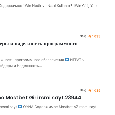
ержимое 1Win Nedir ve Nasıl Kullanılır? 1Win Giriş Yap
0
1,035
деры и надежность программного
дежность программного обеспечения
ИГРАТЬ
вайдеры и Надежность…
0
1,039
o Mostbet Giri rsmi sayt.23944
 rəsmi sayt
OYNA Содержимое Mostbet AZ rəsmi saytı