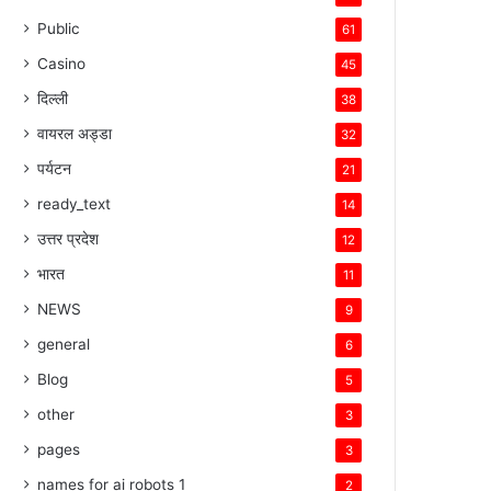
Public
61
Casino
45
दिल्ली
38
वायरल अड्डा
32
पर्यटन
21
ready_text
14
उत्तर प्रदेश
12
भारत
11
NEWS
9
general
6
Blog
5
other
3
pages
3
names for ai robots 1
2