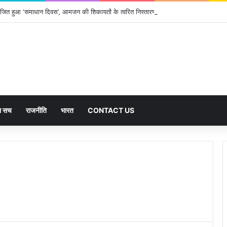
जित हुआ ‘समाधान दिवस’, आमजन की शिकायतों के त्वरित निस्तारण के दिए गए निर्देश
का सच
राजनीति
भारत
CONTACT US