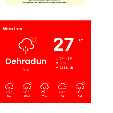
Weather
27
℃
Dehradun
27º - 23º
90%
1.68 km/h
Rain
26
28
25
29
28
℃
℃
℃
℃
℃
Tue
Wed
Thu
Fri
Sat