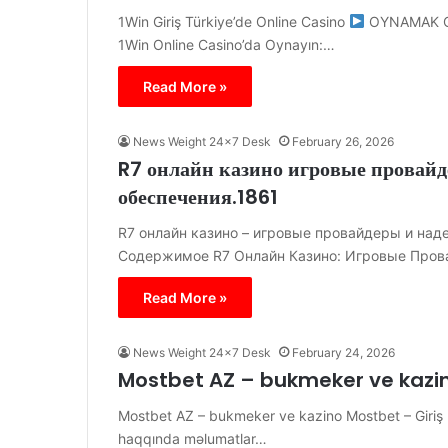
1Win Giriş Türkiye’de Online Casino
OYNAMAK Сод
1Win Online Casino’da Oynayın:…
Read More »
News Weight 24x7 Desk
February 26, 2026
R7 онлайн казино игровые провай
обеспечения.1861
R7 онлайн казино – игровые провайдеры и на
Содержимое R7 Онлайн Казино: Игровые Про
Read More »
News Weight 24x7 Desk
February 24, 2026
Mostbet AZ – bukmeker ve kazin
Mostbet AZ – bukmeker ve kazino Mostbet – Giriş
haqqında məlumatlar…