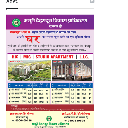
Advt.