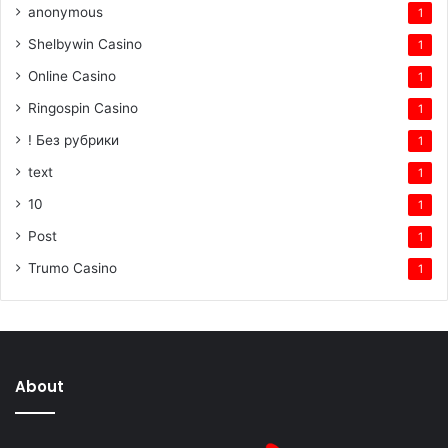
anonymous
1
Shelbywin Casino
1
Online Casino
1
Ringospin Casino
1
! Без рубрики
1
text
1
10
1
Post
1
Trumo Casino
1
About