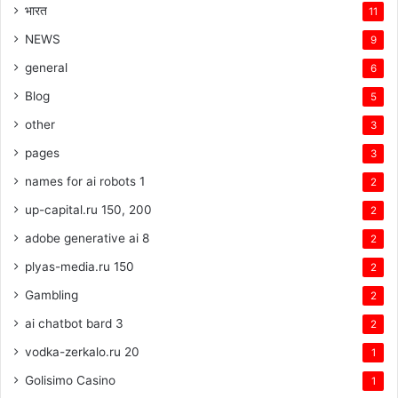
भारत
11
NEWS
9
general
6
Blog
5
other
3
pages
3
names for ai robots 1
2
up-capital.ru 150, 200
2
adobe generative ai 8
2
plyas-media.ru 150
2
Gambling
2
ai chatbot bard 3
2
vodka-zerkalo.ru 20
1
Golisimo Casino
1