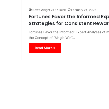
News Weight 24x7 Desk
February 24, 2026
Fortunes Favor the Informed Ex
Strategies for Consistent Rewar
Fortunes Favor the Informed: Expert Analyses of m
the Concept of “Magic Win”…
Read More »