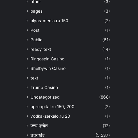
other
(3)
pages
(3)
plyas-media.ru 150
(2)
Post
(1)
Public
(61)
ready_text
(14)
Ringospin Casino
(1)
Shelbywin Casino
(1)
text
(1)
Trumo Casino
(1)
Uncategorized
(868)
up-capital.ru 150, 200
(2)
vodka-zerkalo.ru 20
(1)
उत्तर प्रदेश
(12)
उत्तराखंड
(5,537)