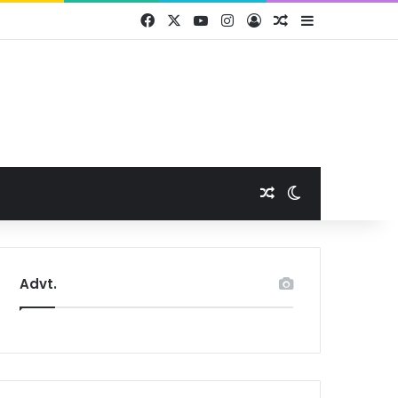
Facebook
X
YouTube
Instagram
Log In
Random Article
Sidebar
Random Article
Switch skin
Advt.