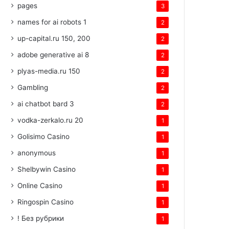
pages
3
names for ai robots 1
2
up-capital.ru 150, 200
2
adobe generative ai 8
2
plyas-media.ru 150
2
Gambling
2
ai chatbot bard 3
2
vodka-zerkalo.ru 20
1
Golisimo Casino
1
anonymous
1
Shelbywin Casino
1
Online Casino
1
Ringospin Casino
1
! Без рубрики
1