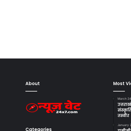
About
Most V
March 24
उत्तराखं
संस्क
तस्वीर
January 
Categories
यूसीसी