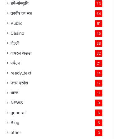
धर्म-संस्कृति
73
तस्वीर का सच
64
Public
61
Casino
45
दिल्ली
38
वायरल अड्डा
32
पर्यटन
21
ready_text
14
उत्तर प्रदेश
12
भारत
11
NEWS
9
general
6
Blog
5
other
3