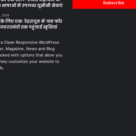
address
 भाषाओं में उपलब्ध यूसीसी सेवाएं
, 2026
के लिए एक: देहरादून में ‘वन फॉर
जरूरतमंदों तक पहुंचाई खुशियां
 a Clean Responsive WordPress
r, Magazine, News and Blog
cked with options that allow you
tely customize your website to
ds.