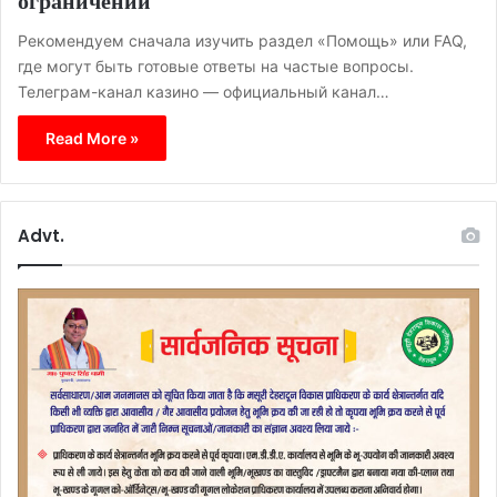
ограничений
Рекомендуем сначала изучить раздел «Помощь» или FAQ,
где могут быть готовые ответы на частые вопросы.
Телеграм-канал казино — официальный канал…
Read More »
Advt.