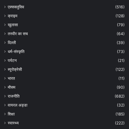
एक्सक्लुसिव
(516)
क्राइम
(128)
खुलासा
(79)
तस्वीर का सच
(64)
दिल्ली
(39)
धर्म-संस्कृति
(73)
पर्यटन
(21)
ब्यूरोक्रेसी
(122)
भारत
(11)
मौसम
(90)
राजनीति
(682)
वायरल अड्डा
(32)
शिक्षा
(185)
स्वास्थ्य
(222)