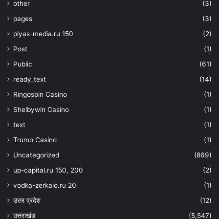
other
(3)
pages
(3)
plyas-media.ru 150
(2)
Post
(1)
Public
(61)
ready_text
(14)
Ringospin Casino
(1)
Shelbywin Casino
(1)
text
(1)
Trumo Casino
(1)
Uncategorized
(869)
up-capital.ru 150, 200
(2)
vodka-zerkalo.ru 20
(1)
उत्तर प्रदेश
(12)
उत्तराखंड
(5,547)