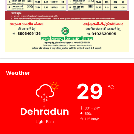
Weather
29
℃
Dehradun
30º - 24º
69%
1.15 km/h
Light Rain