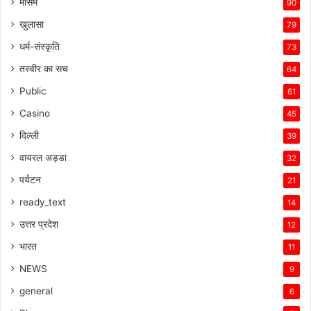
मौसम
90
खुलासा
79
धर्म-संस्कृति
73
तस्वीर का सच
64
Public
61
Casino
45
दिल्ली
39
वायरल अड्डा
32
पर्यटन
21
ready_text
14
उत्तर प्रदेश
12
भारत
11
NEWS
9
general
6