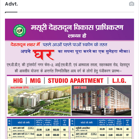
Advt.