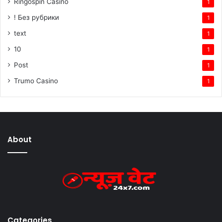
Ringospin Casino
1
! Без рубрики
1
text
1
10
1
Post
1
Trumo Casino
1
About
Categories