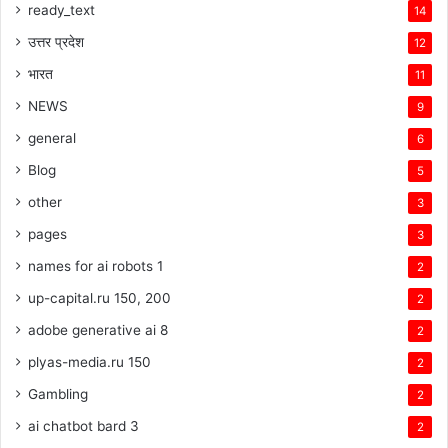
ready_text
14
उत्तर प्रदेश
12
भारत
11
NEWS
9
general
6
Blog
5
other
3
pages
3
names for ai robots 1
2
up-capital.ru 150, 200
2
adobe generative ai 8
2
plyas-media.ru 150
2
Gambling
2
ai chatbot bard 3
2