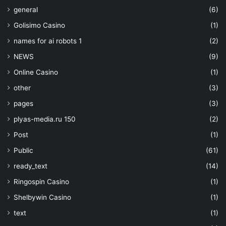
general
(6)
Golisimo Casino
(1)
names for ai robots 1
(2)
NEWS
(9)
Online Casino
(1)
other
(3)
pages
(3)
plyas-media.ru 150
(2)
Post
(1)
Public
(61)
ready_text
(14)
Ringospin Casino
(1)
Shelbywin Casino
(1)
text
(1)