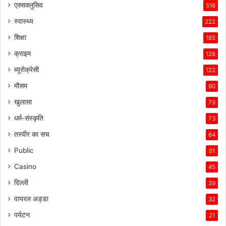
एक्सक्लुसिव
516
स्वास्थ्य
222
शिक्षा
185
क्राइम
128
ब्यूरोक्रेसी
122
मौसम
90
खुलासा
79
धर्म-संस्कृति
73
तस्वीर का सच
64
Public
61
Casino
45
दिल्ली
39
वायरल अड्डा
32
पर्यटन
21