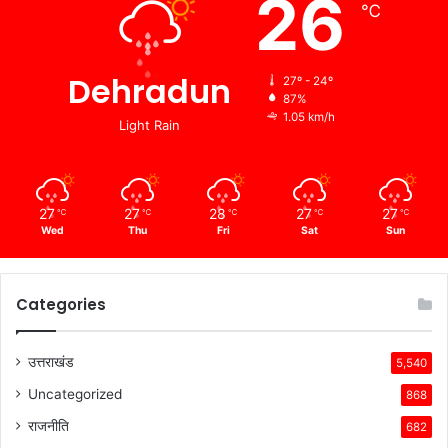
26
℃
Dehradun
27º - 24º
87%
1.05 km/h
Light Rain
27
27
28
27
27
℃
℃
℃
℃
℃
Wed
Thu
Fri
Sat
Sun
Categories
उत्तराखंड
5,540
Uncategorized
868
राजनीति
682