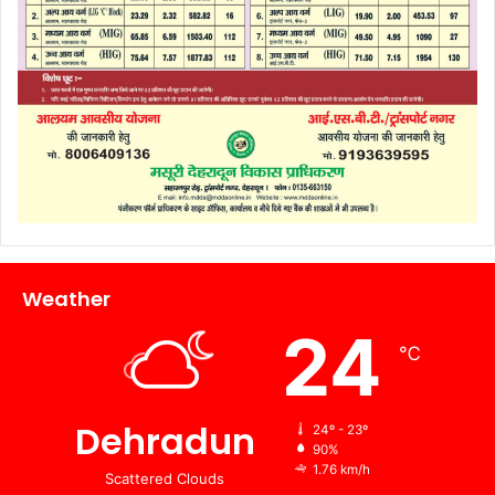
Weather
24
℃
Dehradun
24º - 23º
90%
1.76 km/h
Scattered Clouds