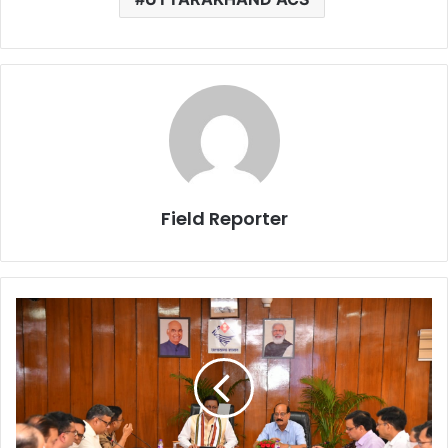
Field Reporter
धधकते
जंगलों
पर
गंभीर
होती
दिख
रही