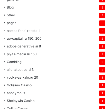
Blog
5
other
3
pages
3
names for ai robots 1
2
up-capital.ru 150, 200
2
adobe generative ai 8
2
plyas-media.ru 150
2
Gambling
2
ai chatbot bard 3
2
vodka-zerkalo.ru 20
1
Golisimo Casino
1
anonymous
1
Shelbywin Casino
1
Online Casino
1