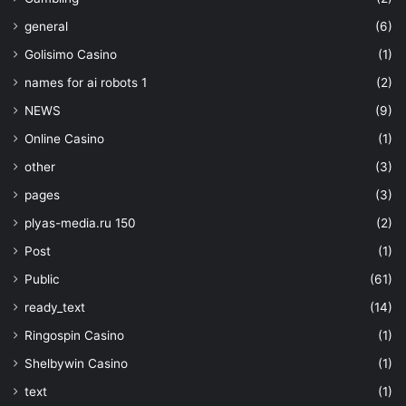
general
(6)
Golisimo Casino
(1)
names for ai robots 1
(2)
NEWS
(9)
Online Casino
(1)
other
(3)
pages
(3)
plyas-media.ru 150
(2)
Post
(1)
Public
(61)
ready_text
(14)
Ringospin Casino
(1)
Shelbywin Casino
(1)
text
(1)