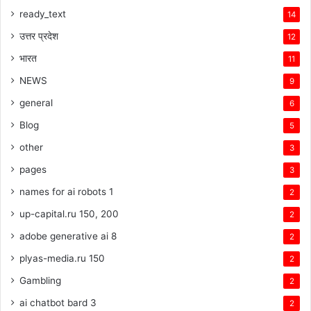
ready_text
14
उत्तर प्रदेश
12
भारत
11
NEWS
9
general
6
Blog
5
other
3
pages
3
names for ai robots 1
2
up-capital.ru 150, 200
2
adobe generative ai 8
2
plyas-media.ru 150
2
Gambling
2
ai chatbot bard 3
2