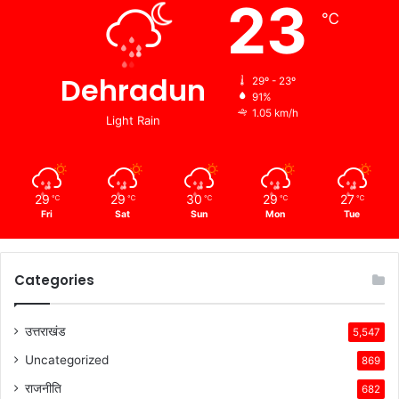
23
℃
Dehradun
29º - 23º
91%
1.05 km/h
Light Rain
29
29
30
29
27
℃
℃
℃
℃
℃
Fri
Sat
Sun
Mon
Tue
Categories
उत्तराखंड
5,547
Uncategorized
869
राजनीति
682