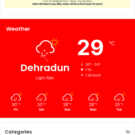
Weather
29
℃
Dehradun
30º - 24º
71%
1.56 km/h
Light Rain
30
30
28
28
25
℃
℃
℃
℃
℃
Fri
Sat
Sun
Mon
Tue
Categories