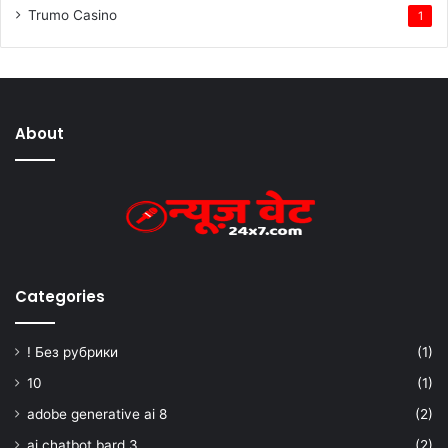
Trumo Casino
1
About
Categories
! Без рубрики
(1)
10
(1)
adobe generative ai 8
(2)
ai chatbot bard 3
(2)