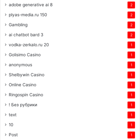
adobe generative ai 8
2
plyas-media.ru 150
2
Gambling
2
ai chatbot bard 3
2
vodka-zerkalo.ru 20
1
Golisimo Casino
1
anonymous
1
Shelbywin Casino
1
Online Casino
1
Ringospin Casino
1
! Без рубрики
1
text
1
10
1
Post
1