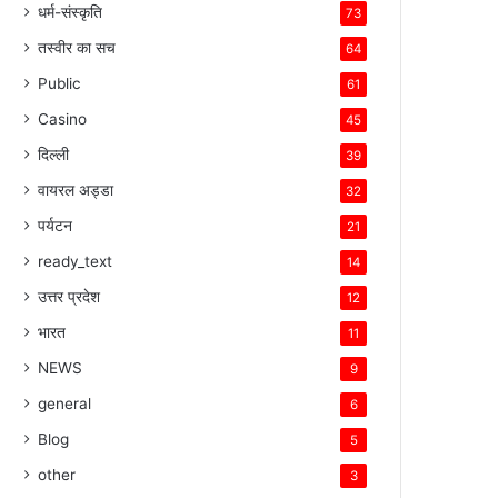
धर्म-संस्कृति
73
तस्वीर का सच
64
Public
61
Casino
45
दिल्ली
39
वायरल अड्डा
32
पर्यटन
21
ready_text
14
उत्तर प्रदेश
12
भारत
11
NEWS
9
general
6
Blog
5
other
3