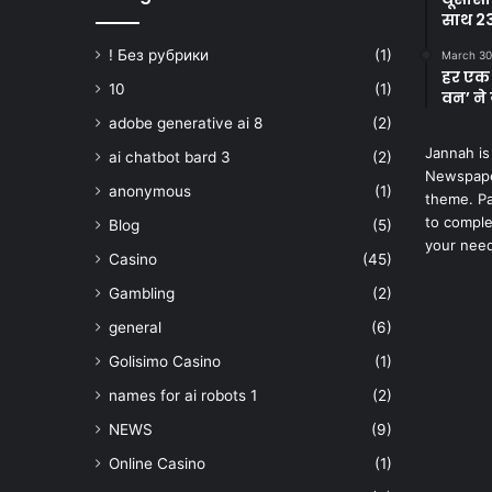
साथ 23
! Без рубрики
(1)
March 30
हर एक 
10
(1)
वन’ ने 
adobe generative ai 8
(2)
Jannah is
ai chatbot bard 3
(2)
Newspape
anonymous
(1)
theme. Pa
to comple
Blog
(5)
your nee
Casino
(45)
Gambling
(2)
general
(6)
Golisimo Casino
(1)
names for ai robots 1
(2)
NEWS
(9)
Online Casino
(1)