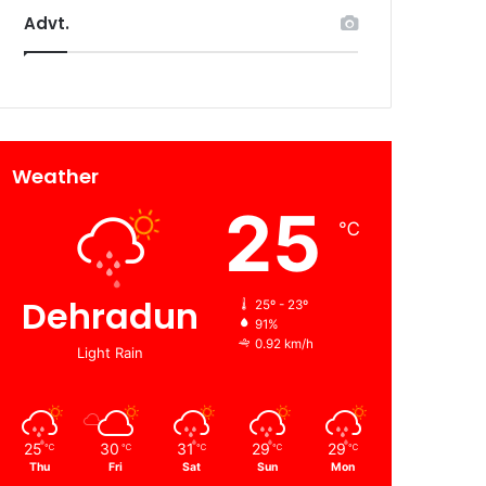
Advt.
Weather
25
℃
Dehradun
25º - 23º
91%
0.92 km/h
Light Rain
25
30
31
29
29
℃
℃
℃
℃
℃
Thu
Fri
Sat
Sun
Mon