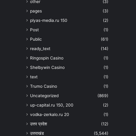
other
(3)
pages
(3)
plyas-media.ru 150
(2)
Post
(1)
Public
(61)
ready_text
(14)
Ringospin Casino
(1)
Shelbywin Casino
(1)
text
(1)
Trumo Casino
(1)
Uncategorized
(869)
up-capital.ru 150, 200
(2)
vodka-zerkalo.ru 20
(1)
उत्तर प्रदेश
(12)
उत्तराखंड
(5,544)