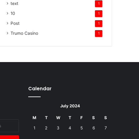
text
1
10
1
Post
1
Trumo Casino
1
Calendar
July 2024
M
T
W
T
F
S
S
1
2
3
4
5
6
7