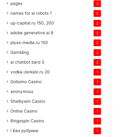
pages
3
names for ai robots 1
2
up-capital.ru 150, 200
2
adobe generative ai 8
2
plyas-media.ru 150
2
Gambling
2
ai chatbot bard 3
2
vodka-zerkalo.ru 20
1
Golisimo Casino
1
anonymous
1
Shelbywin Casino
1
Online Casino
1
Ringospin Casino
1
! Без рубрики
1