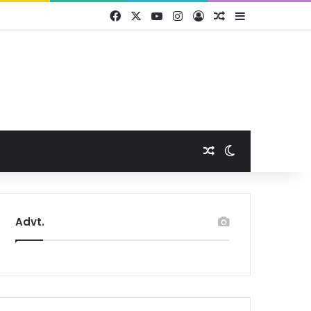
Facebook
X
YouTube
Instagram
Log In
Random Article
Sidebar
Random Article
Switch skin
Advt.