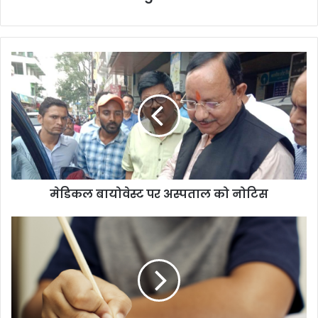
मेडिकल
बायोवेस्ट
पर
अस्पताल
को
नोटिस
मेडिकल बायोवेस्ट पर अस्पताल को नोटिस
तो
ये
दाग
अच्छे
हैं…