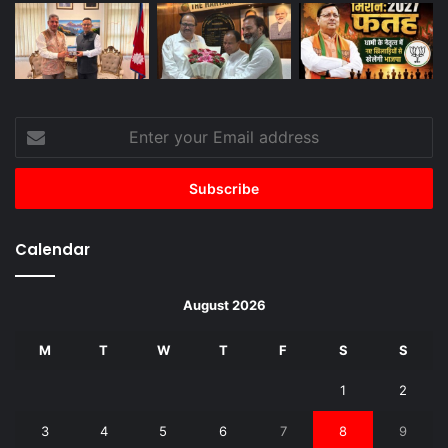
Enter
your
Email
address
Calendar
August 2026
M
T
W
T
F
S
S
1
2
3
4
5
6
7
8
9