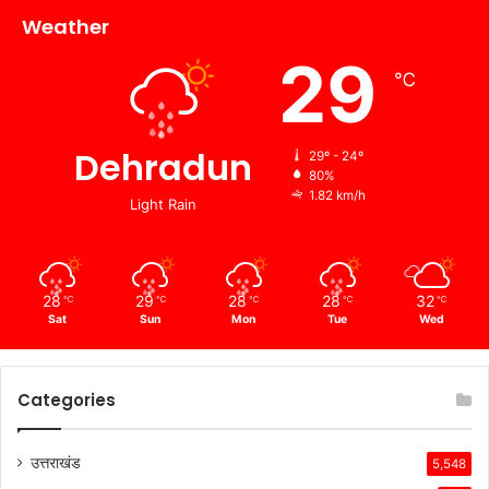
Weather
29
℃
Dehradun
29º - 24º
80%
1.82 km/h
Light Rain
28
29
28
28
32
℃
℃
℃
℃
℃
Sat
Sun
Mon
Tue
Wed
Categories
उत्तराखंड
5,548