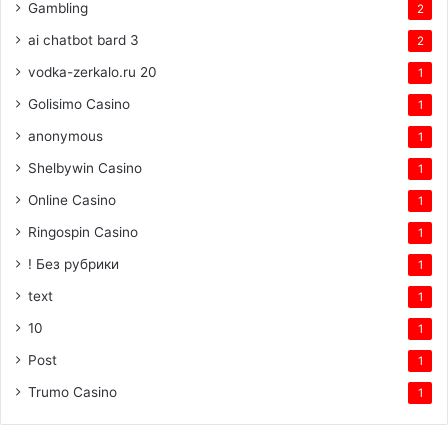
Gambling
2
ai chatbot bard 3
2
vodka-zerkalo.ru 20
1
Golisimo Casino
1
anonymous
1
Shelbywin Casino
1
Online Casino
1
Ringospin Casino
1
! Без рубрики
1
text
1
10
1
Post
1
Trumo Casino
1