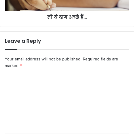
तो ये दाग अच्छे हैं…
Leave a Reply
Your email address will not be published.
Required fields are
marked
*
C
o
m
m
e
n
t