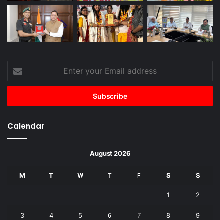
Enter
your
Email
address
Calendar
August 2026
M
T
W
T
F
S
S
1
2
3
4
5
6
7
8
9