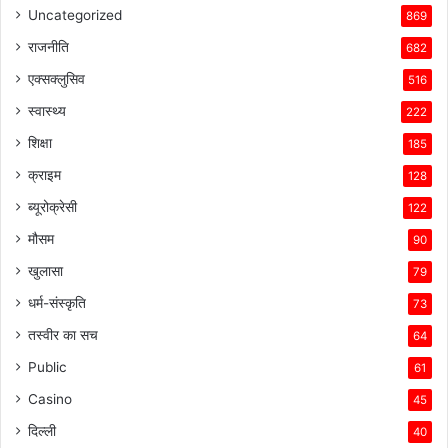
Uncategorized
869
राजनीति
682
एक्सक्लुसिव
516
स्वास्थ्य
222
शिक्षा
185
क्राइम
128
ब्यूरोक्रेसी
122
मौसम
90
खुलासा
79
धर्म-संस्कृति
73
तस्वीर का सच
64
Public
61
Casino
45
दिल्ली
40