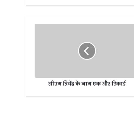
सी
ए
म
त्रि
वें
द्र
के
ना
म
सीएम त्रिवेंद्र के नाम एक और रिकार्ड
ए
क
औ
र
रि
का
र्ड