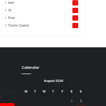
text
1
10
1
Post
1
Trumo Casino
1
Calendar
August 2026
M
T
W
T
F
S
S
1
2