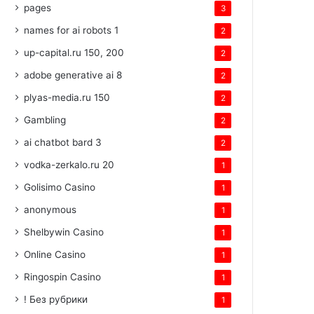
pages
3
names for ai robots 1
2
up-capital.ru 150, 200
2
adobe generative ai 8
2
plyas-media.ru 150
2
Gambling
2
ai chatbot bard 3
2
vodka-zerkalo.ru 20
1
Golisimo Casino
1
anonymous
1
Shelbywin Casino
1
Online Casino
1
Ringospin Casino
1
! Без рубрики
1