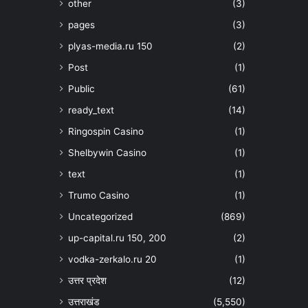
other
(3)
pages
(3)
plyas-media.ru 150
(2)
Post
(1)
Public
(61)
ready_text
(14)
Ringospin Casino
(1)
Shelbywin Casino
(1)
text
(1)
Trumo Casino
(1)
Uncategorized
(869)
up-capital.ru 150, 200
(2)
vodka-zerkalo.ru 20
(1)
उत्तर प्रदेश
(12)
उत्तराखंड
(5,550)