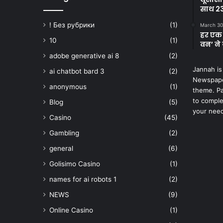
साथ 23
! Без рубрики
(1)
March 30
हर एक 
10
(1)
वन’ ने 
adobe generative ai 8
(2)
Jannah is
ai chatbot bard 3
(2)
Newspape
anonymous
(1)
theme. Pa
to comple
Blog
(5)
your nee
Casino
(45)
Gambling
(2)
general
(6)
Golisimo Casino
(1)
names for ai robots 1
(2)
NEWS
(9)
Online Casino
(1)