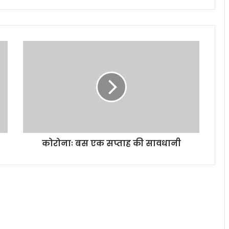
को
रो
नाः
ब
स
ए
क
स
प्ता
कोरोनाः बस एक सप्ताह की सावधानी
ह
की
सा
व
धा
नी