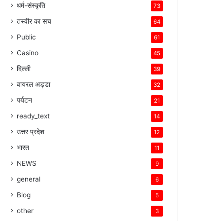
धर्म-संस्कृति
73
तस्वीर का सच
64
Public
61
Casino
45
दिल्ली
39
वायरल अड्डा
32
पर्यटन
21
ready_text
14
उत्तर प्रदेश
12
भारत
11
NEWS
9
general
6
Blog
5
other
3