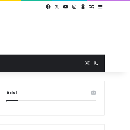
Facebook
X
YouTube
Instagram
Log In
Random Article
Sidebar
Random Article
Switch skin
Advt.