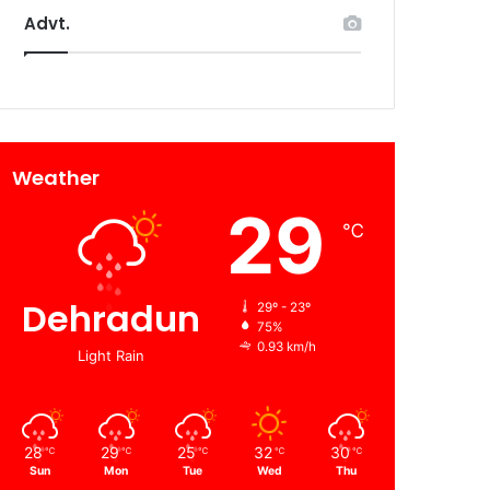
Advt.
Weather
29
℃
Dehradun
29º - 23º
75%
0.93 km/h
Light Rain
28
29
25
32
30
℃
℃
℃
℃
℃
Sun
Mon
Tue
Wed
Thu