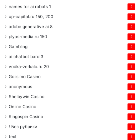
names for ai robots 1
2
up-capital.ru 150, 200
2
adobe generative ai 8
2
plyas-media.ru 150
2
Gambling
2
ai chatbot bard 3
2
vodka-zerkalo.ru 20
1
Golisimo Casino
1
anonymous
1
Shelbywin Casino
1
Online Casino
1
Ringospin Casino
1
! Без рубрики
1
text
1