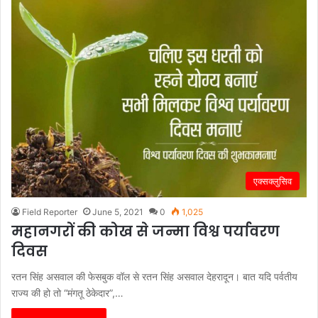
एक्सक्लुसिव
Field Reporter
June 5, 2021
0
1,025
महानगरों की कोख से जन्मा विश्व पर्यावरण
दिवस
रतन सिंह असवाल की फेसबुक वॉल से रतन सिंह असवाल देहरादून। बात यदि पर्वतीय
राज्य की हो तो “मंगतू ठेकेदार”,…