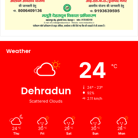
Weather
24
℃
Dehradun
24º - 23º
92%
2.11 km/h
Scattered Clouds
24
30
29
30
28
℃
℃
℃
℃
℃
Thu
Fri
Sat
Sun
Mon