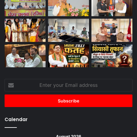
Enter
your
Email
address
Calendar
August 2026