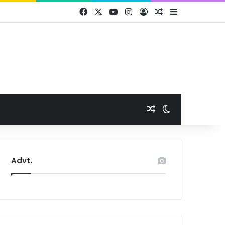
Facebook
X
YouTube
Instagram
Log In
Random Article
Sidebar
Random Article
Switch skin
Advt.