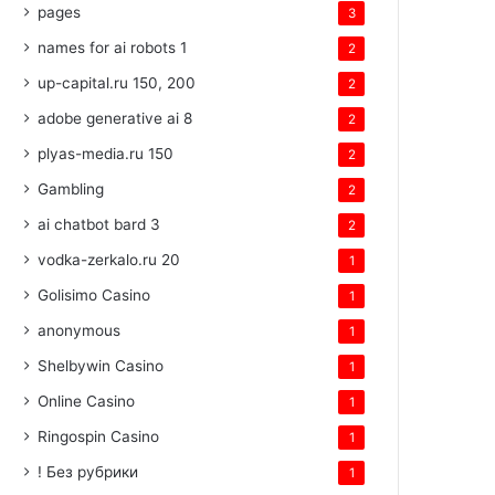
pages
3
names for ai robots 1
2
up-capital.ru 150, 200
2
adobe generative ai 8
2
plyas-media.ru 150
2
Gambling
2
ai chatbot bard 3
2
vodka-zerkalo.ru 20
1
Golisimo Casino
1
anonymous
1
Shelbywin Casino
1
Online Casino
1
Ringospin Casino
1
! Без рубрики
1