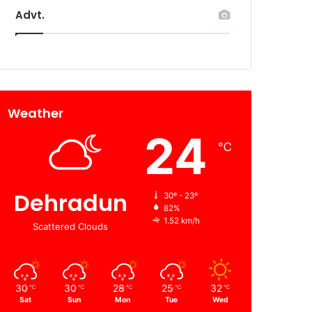
Advt.
Weather
24
℃
Dehradun
30º - 23º
82%
1.52 km/h
Scattered Clouds
30
30
28
25
32
℃
℃
℃
℃
℃
Sat
Sun
Mon
Tue
Wed