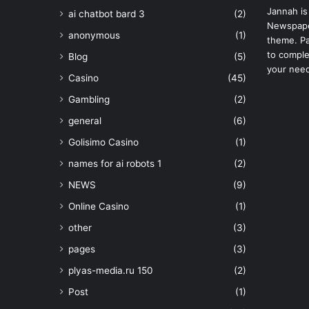
Jannah is
ai chatbot bard 3
(2)
Newspape
anonymous
(1)
theme. Pa
to comple
Blog
(5)
your nee
Casino
(45)
Gambling
(2)
general
(6)
Golisimo Casino
(1)
names for ai robots 1
(2)
NEWS
(9)
Online Casino
(1)
other
(3)
pages
(3)
plyas-media.ru 150
(2)
Post
(1)