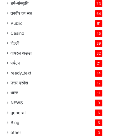
धर्म-संस्कृति
73
तस्वीर का सच
64
Public
61
Casino
45
दिल्ली
39
वायरल अड्डा
32
पर्यटन
21
ready_text
14
उत्तर प्रदेश
12
भारत
11
NEWS
9
general
6
Blog
5
other
3