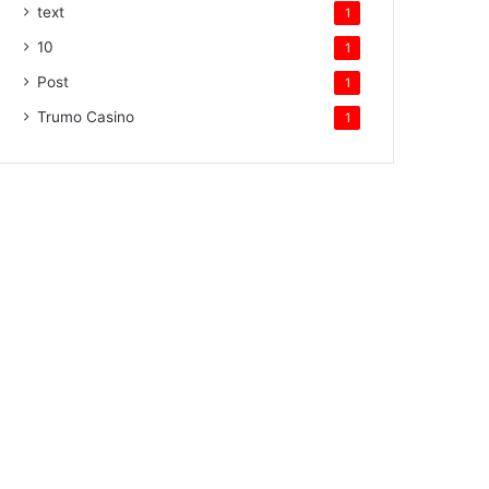
text
1
10
1
Post
1
Trumo Casino
1