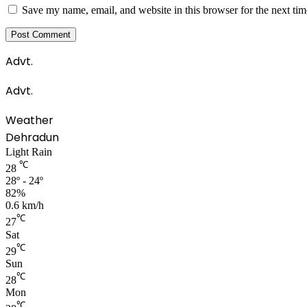
Save my name, email, and website in this browser for the next ti
Advt.
Advt.
Weather
Dehradun
Light Rain
℃
28
28º - 24º
82%
0.6 km/h
℃
27
Sat
℃
29
Sun
℃
28
Mon
℃