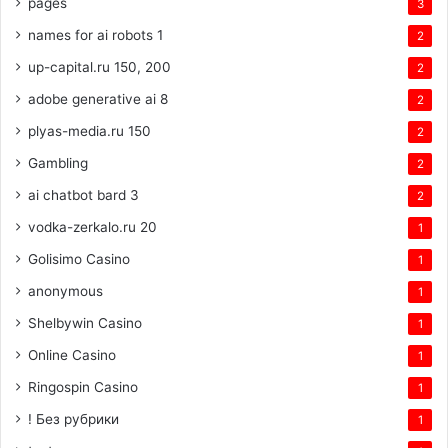
pages
3
names for ai robots 1
2
up-capital.ru 150, 200
2
adobe generative ai 8
2
plyas-media.ru 150
2
Gambling
2
ai chatbot bard 3
2
vodka-zerkalo.ru 20
1
Golisimo Casino
1
anonymous
1
Shelbywin Casino
1
Online Casino
1
Ringospin Casino
1
! Без рубрики
1