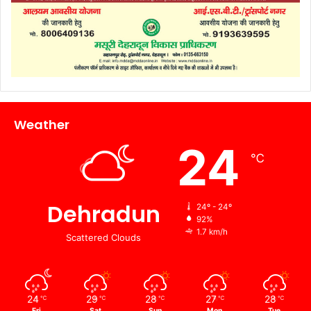
Weather
24
℃
Dehradun
24º - 24º
92%
1.7 km/h
Scattered Clouds
24
29
28
27
28
℃
℃
℃
℃
℃
Fri
Sat
Sun
Mon
Tue