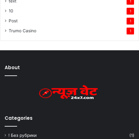
text
1
10
1
Post
1
Trumo Casino
1
About
Categories
! Без рубрики
(1)