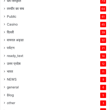
धर्म-संस्कृति
73
तस्वीर का सच
64
Public
61
Casino
45
दिल्ली
39
वायरल अड्डा
32
पर्यटन
21
ready_text
14
उत्तर प्रदेश
12
भारत
11
NEWS
9
general
6
Blog
5
other
3