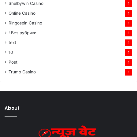
Shelbywin Casino
1
Online Casino
1
Ringospin Casino
1
! Без рубрики
1
text
1
10
1
Post
1
Trumo Casino
1
About