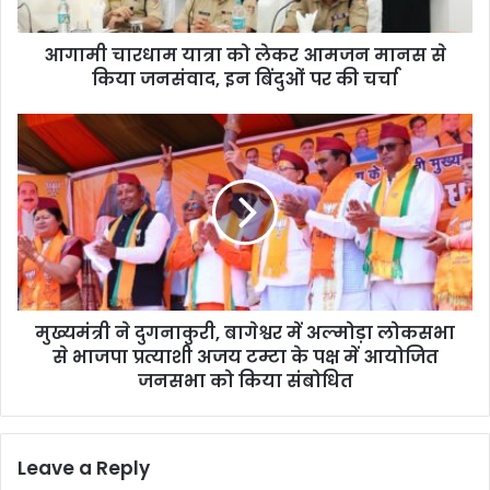
या
त्रा
आगामी चारधाम यात्रा को लेकर आमजन मानस से
को
किया जनसंवाद, इन बिंदुओं पर की चर्चा
ले
क
र
मु
आ
ख्य
म
मं
ज
त्री
न
ने
मा
दु
न
ग
स
ना
से
कु
कि
मुख्यमंत्री ने दुगनाकुरी, बागेश्वर में अल्मोड़ा लोकसभा
री
या
से भाजपा प्रत्याशी अजय टम्टा के पक्ष में आयोजित
,
ज
बा
जनसभा को किया संबोधित
न
गे
सं
श्व
वा
र
Leave a Reply
द
में
,