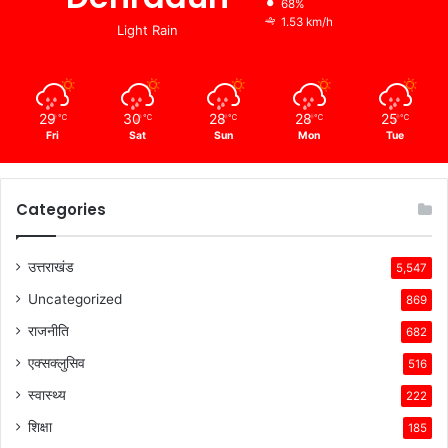
68%
1.53 km/h
Light Rain
29
30
28
28
25
℃
℃
℃
℃
℃
Fri
Sat
Sun
Mon
Tue
Categories
उत्तराखंड
5,547
Uncategorized
869
राजनीति
682
एक्सक्लुसिव
516
स्वास्थ्य
222
शिक्षा
185