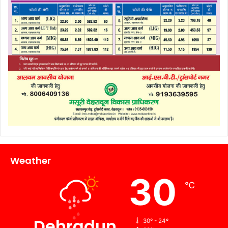
Weather
30
℃
Dehradun
30º - 24º