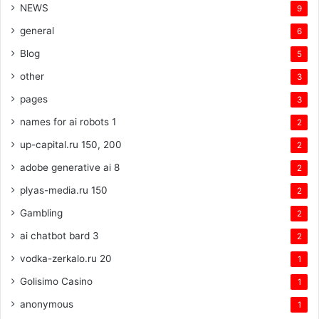
NEWS
9
general
6
Blog
5
other
3
pages
3
names for ai robots 1
2
up-capital.ru 150, 200
2
adobe generative ai 8
2
plyas-media.ru 150
2
Gambling
2
ai chatbot bard 3
2
vodka-zerkalo.ru 20
1
Golisimo Casino
1
anonymous
1