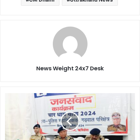
News Weight 24x7 Desk
आ
गा
मी
चा
र
धा
म