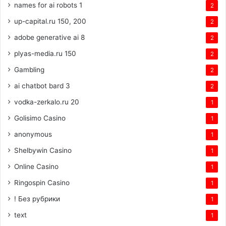
names for ai robots 1
2
up-capital.ru 150, 200
2
adobe generative ai 8
2
plyas-media.ru 150
2
Gambling
2
ai chatbot bard 3
2
vodka-zerkalo.ru 20
1
Golisimo Casino
1
anonymous
1
Shelbywin Casino
1
Online Casino
1
Ringospin Casino
1
! Без рубрики
1
text
1