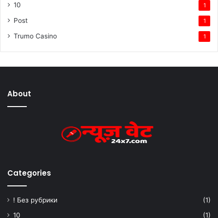
10
1
Post
1
Trumo Casino
1
About
Categories
! Без рубрики
(1)
10
(1)