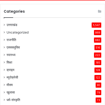
Categories
उत्तराखंड
5,547
Uncategorized
869
राजनीति
682
एक्सक्लुसिव
516
स्वास्थ्य
222
शिक्षा
185
क्राइम
128
ब्यूरोक्रेसी
122
मौसम
90
खुलासा
79
धर्म-संस्कृति
73