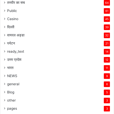
तस्वीर का सच
64
Public
61
Casino
45
दिल्ली
39
वायरल अड्डा
32
पर्यटन
21
ready_text
14
उत्तर प्रदेश
12
भारत
11
NEWS
9
general
6
Blog
5
other
3
pages
3