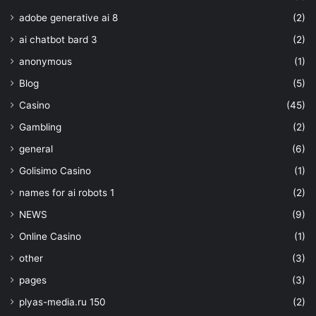
adobe generative ai 8
(2)
ai chatbot bard 3
(2)
anonymous
(1)
Blog
(5)
Casino
(45)
Gambling
(2)
general
(6)
Golisimo Casino
(1)
names for ai robots 1
(2)
NEWS
(9)
Online Casino
(1)
other
(3)
pages
(3)
plyas-media.ru 150
(2)