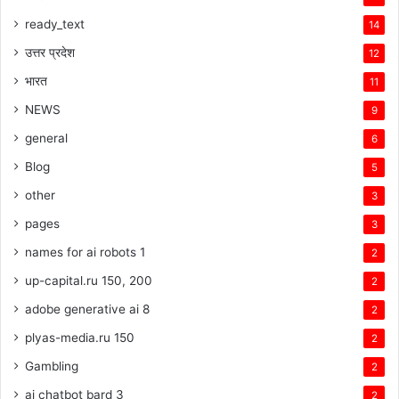
ready_text
14
उत्तर प्रदेश
12
भारत
11
NEWS
9
general
6
Blog
5
other
3
pages
3
names for ai robots 1
2
up-capital.ru 150, 200
2
adobe generative ai 8
2
plyas-media.ru 150
2
Gambling
2
ai chatbot bard 3
2