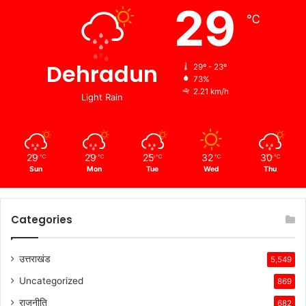
29
℃
Dehradun
29º - 23º
73%
2.21 km/h
Light Rain
29
29
25
32
30
℃
℃
℃
℃
℃
Sun
Mon
Tue
Wed
Thu
Categories
उत्तराखंड
5,549
Uncategorized
869
राजनीति
682