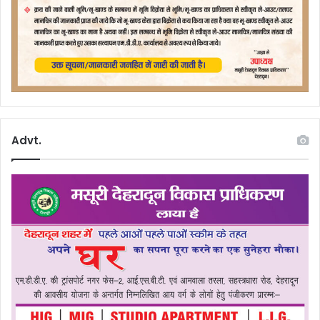
Advt.