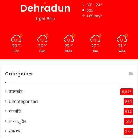
Dehradun
30º - 24º
66%
1.69 km/h
Light Rain
30
30
29
27
31
℃
℃
℃
℃
℃
Sat
Sun
Mon
Tue
Wed
Categories
उत्तराखंड
5,547
Uncategorized
869
राजनीति
682
एक्सक्लुसिव
516
स्वास्थ्य
222