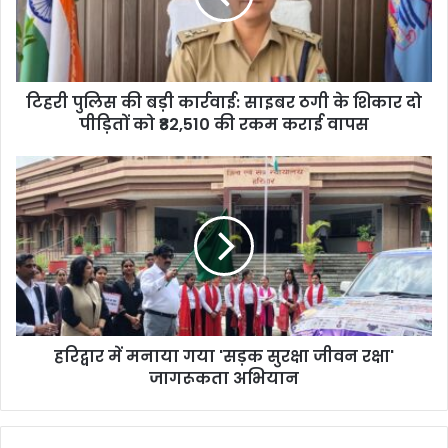
स
की
ब
ड़ी
टिहरी पुलिस की बड़ी कार्रवाई: साइबर ठगी के शिकार दो
का
पीड़ितों को ₹82,510 की रकम कराई वापस
र्र
वा
ई
ह
:
रि
सा
द्वा
इ
र
ब
में
र
म
ठ
ना
गी
या
के
ग
शि
हरिद्वार में मनाया गया 'सड़क सुरक्षा जीवन रक्षा'
या
का
जागरूकता अभियान
'
र
स
दो
ड़
पी
क