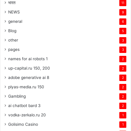
भारत
11
NEWS
9
general
6
Blog
5
other
3
pages
3
names for ai robots 1
2
up-capital.ru 150, 200
2
adobe generative ai 8
2
plyas-media.ru 150
2
Gambling
2
ai chatbot bard 3
2
vodka-zerkalo.ru 20
1
Golisimo Casino
1