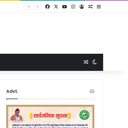
Facebook
X
YouTube
Instagram
Log In
Random Article
Sidebar
Random Article
Switch skin
Advt.