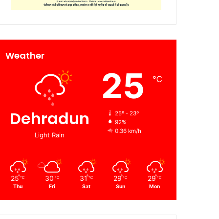
Weather
25
℃
Dehradun
25º - 23º
92%
0.36 km/h
Light Rain
25
30
31
29
29
℃
℃
℃
℃
℃
Thu
Fri
Sat
Sun
Mon