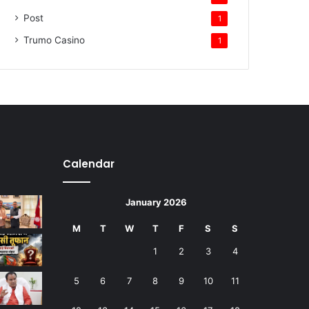
Post
1
Trumo Casino
1
Calendar
January 2026
M
T
W
T
F
S
S
1
2
3
4
5
6
7
8
9
10
11