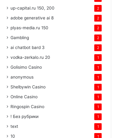
up-capital.ru 150, 200
2
adobe generative ai 8
2
plyas-media.ru 150
2
Gambling
2
ai chatbot bard 3
2
vodka-zerkalo.ru 20
1
Golisimo Casino
1
anonymous
1
Shelbywin Casino
1
Online Casino
1
Ringospin Casino
1
! Без рубрики
1
text
1
10
1