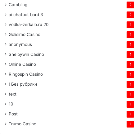
Gambling
2
ai chatbot bard 3
2
vodka-zerkalo.ru 20
1
Golisimo Casino
1
anonymous
1
Shelbywin Casino
1
Online Casino
1
Ringospin Casino
1
! Без рубрики
1
text
1
10
1
Post
1
Trumo Casino
1