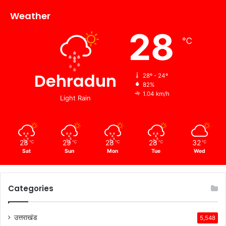
Weather
28
℃
Dehradun
28º - 24º
82%
1.04 km/h
Light Rain
28
29
28
28
32
℃
℃
℃
℃
℃
Sat
Sun
Mon
Tue
Wed
Categories
उत्तराखंड
5,548