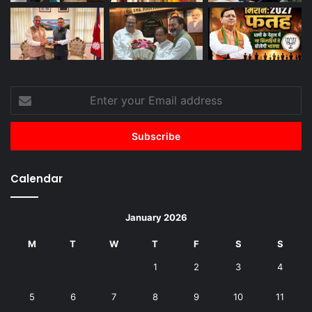
Enter
your
Email
address
Calendar
January 2026
M
T
W
T
F
S
S
1
2
3
4
5
6
7
8
9
10
11