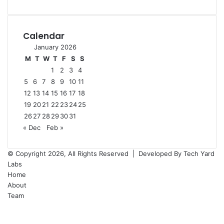
Email
address
Calendar
January 2026
M
T
W
T
F
S
S
1
2
3
4
5
6
7
8
9
10
11
12
13
14
15
16
17
18
19
20
21
22
23
24
25
26
27
28
29
30
31
« Dec
Feb »
© Copyright 2026, All Rights Reserved | Developed By
Tech Yard
Labs
Home
About
Team
Facebook
X