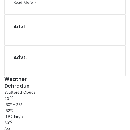
Read More »
Advt.
Advt.
Weather
Dehradun
Scattered Clouds
℃
23
30º - 23º
82%
1.52 km/h
℃
30
Sat