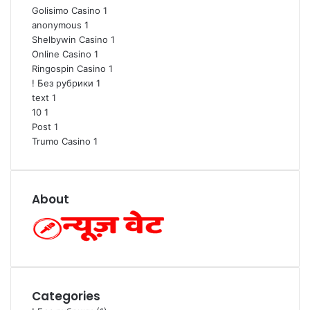
Golisimo Casino
1
anonymous
1
Shelbywin Casino
1
Online Casino
1
Ringospin Casino
1
! Без рубрики
1
text
1
10
1
Post
1
Trumo Casino
1
About
Categories