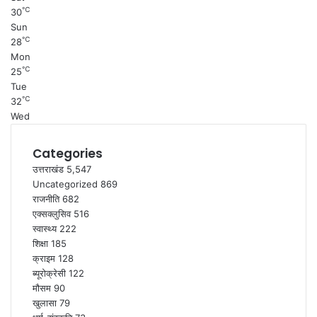
℃
30
Sun
℃
28
Mon
℃
25
Tue
℃
32
Wed
Categories
उत्तराखंड
5,547
Uncategorized
869
राजनीति
682
एक्सक्लुसिव
516
स्वास्थ्य
222
शिक्षा
185
क्राइम
128
ब्यूरोक्रेसी
122
मौसम
90
खुलासा
79