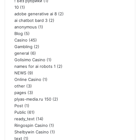
! Без рубрики
(1)
10
(1)
adobe generative ai 8
(2)
ai chatbot bard 3
(2)
anonymous
(1)
Blog
(5)
Casino
(45)
Gambling
(2)
general
(6)
Golisimo Casino
(1)
names for ai robots 1
(2)
NEWS
(9)
Online Casino
(1)
other
(3)
pages
(3)
plyas-media.ru 150
(2)
Post
(1)
Public
(61)
ready_text
(14)
Ringospin Casino
(1)
Shelbywin Casino
(1)
text
(1)