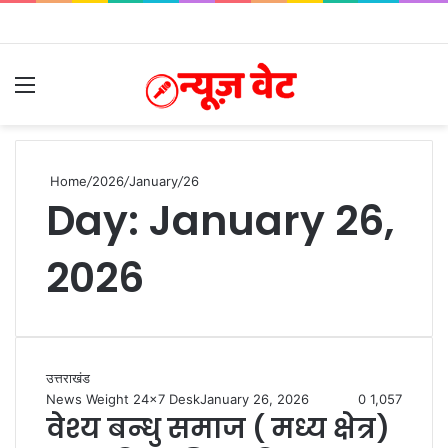
Menu
S
Home
/
2026
/
January
/
26
Day:
January 26,
2026
उत्तराखंड
News Weight 24x7 Desk
January 26, 2026
0
1,057
वेश्य बन्धु समाज ( मध्य क्षेत्र)