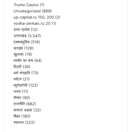
Trumo Casino
(1)
Uncategorized
(869)
up-capital.ru 150, 200
(2)
vodka-zerkalo.ru 20
(1)
उत्तर प्रदेश
(12)
उत्तराखंड
(5,547)
एक्सक्लुसिव
(516)
क्राइम
(128)
खुलासा
(79)
तस्वीर का सच
(64)
दिल्ली
(39)
धर्म-संस्कृति
(73)
पर्यटन
(21)
ब्यूरोक्रेसी
(122)
भारत
(11)
मौसम
(90)
राजनीति
(682)
वायरल अड्डा
(32)
शिक्षा
(185)
स्वास्थ्य
(222)