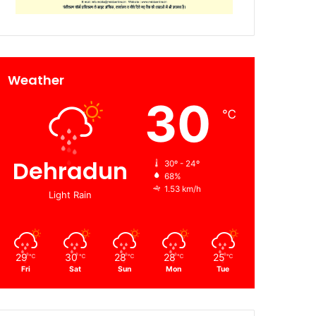
Weather
30
℃
Dehradun
30º - 24º
68%
1.53 km/h
Light Rain
29
30
28
28
25
℃
℃
℃
℃
℃
Fri
Sat
Sun
Mon
Tue