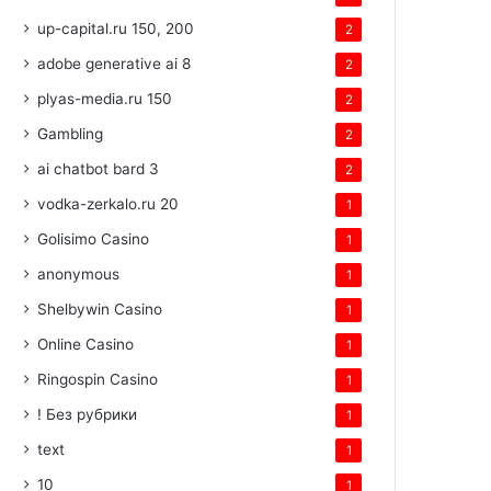
up-capital.ru 150, 200
2
adobe generative ai 8
2
plyas-media.ru 150
2
Gambling
2
ai chatbot bard 3
2
vodka-zerkalo.ru 20
1
Golisimo Casino
1
anonymous
1
Shelbywin Casino
1
Online Casino
1
Ringospin Casino
1
! Без рубрики
1
text
1
10
1