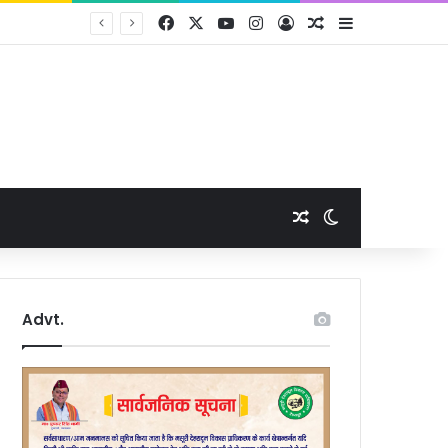
Facebook
X
YouTube
Instagram
Log In
Random Article
Sidebar
Random Article
Switch skin
Advt.