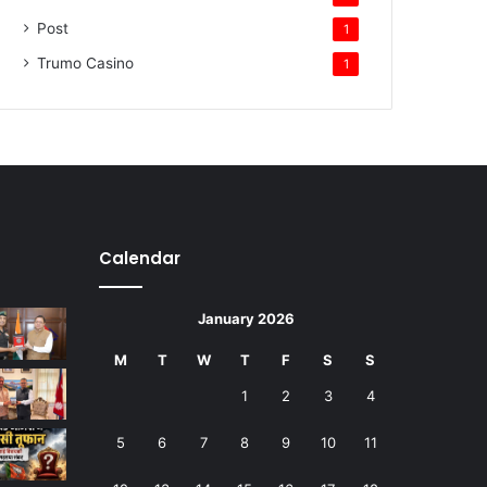
Post
1
Trumo Casino
1
Calendar
January 2026
M
T
W
T
F
S
S
1
2
3
4
5
6
7
8
9
10
11