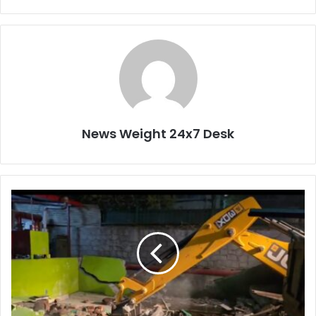
News Weight 24x7 Desk
दे
ह
रा
दू
न
म
ध्य
बा
जा