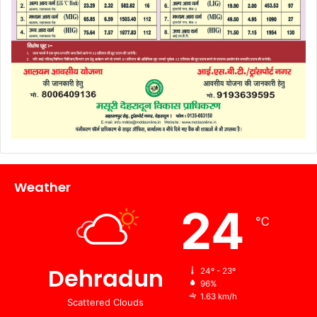
Weather
24
℃
Dehradun
24º - 23º
96%
1.63 km/h
Scattered Clouds