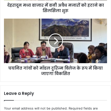
देहरादून मध्य बाजार में बनी अवैध मजारों को हटाने का
र
सिलसिला शुरू
में
ब
नी
च
अ
य
वै
नि
ध
त
म
गां
जा
वों
रों
को
को
मॉ
ह
ड
टा
चयनित गांवों को मॉडल टूरिज्म विलेज के रूप में किया
ल
ने
जाएगा विकसित
टू
का
रि
सि
ज्म
ल
वि
Leave a Reply
सि
ले
ला
ज
शु
के
Your email address will not be published.
Required fields are
रू
रू