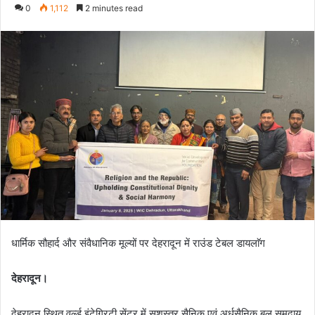
e
0
1,112
2 minutes read
n
d
a
n
e
m
a
i
l
धार्मिक सौहार्द और संवैधानिक मूल्यों पर देहरादून में राउंड टेबल डायलाॅग
देहरादून।
देहरादून स्थित ​वर्ल्ड इंटेग्रिटी सेंटर में सशस्त्र सैनिक एवं अर्धसैनिक बल समुदाय