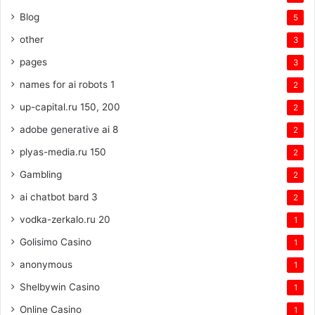
Blog
5
other
3
pages
3
names for ai robots 1
2
up-capital.ru 150, 200
2
adobe generative ai 8
2
plyas-media.ru 150
2
Gambling
2
ai chatbot bard 3
2
vodka-zerkalo.ru 20
1
Golisimo Casino
1
anonymous
1
Shelbywin Casino
1
Online Casino
1