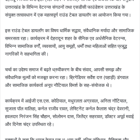
उत्तराखंड के विभिन्न वेटरन्स संगठनों तथा एसडीसी फाउंडेशन उत्तराखंड के
संयुक्त तत्वावधान में एक महत्वपूर्ण राउंड टेबल डायलॉग का आयोजन किया गया।
इस राउंड टेबल डायलाॅग का विषय धार्मिक सद्भाव, संवैधानिक मर्यादा और सामाजिक
समरसता रहा। कार्यक्रम में देहरादून शहर के सैनिक एव अर्धसैनिक वेटरन्स,
विभिन्न सामाजिक वर्गों, व्यवसायों, आयु समूहों, धर्मों तथा महिलाओं सहित प्रबुद्ध
नागरिकों ने सहभागिता की।
चर्चा का उद्देश्य समाज में बढ़ते ध्रुवीकरण के बीच संवाद, आपसी समझ और
संवैधानिक मूल्यों को मजबूत करना रहा। ब्रिगेडियर सर्वेश दत्त (पहाड़ी) डंगवाल
और सामाजिक कार्यकर्ता अनूप नौटियाल विमर्श के सह-संयोजक थे।
कार्यक्रम में आईजी एस.एस. कोठियाल, मधुरलता अग्रवाल, अनिता नौटियाल,
सुजाता पॉल मालिहा, कर्नल राजीव रावत, लेफ्टिनेंट कर्नल कैलाश चंद्र देवरानी,
हवलदार निरंजन सिंह चौहान, सोलोमन दास, जितेंद्र सहरावत, डॉक्टर अपूर्व मवाई
और दिनेश चंद्र उपस्थित रहे।
वक्ताओं ने कहा कि भारत केवल एक भू-भाग नहीं, बल्कि संविधान, नैतिकता और