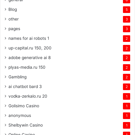
6
Blog
5
other
3
pages
3
names for ai robots 1
2
up-capital.ru 150, 200
2
adobe generative ai 8
2
plyas-media.ru 150
2
Gambling
2
ai chatbot bard 3
2
vodka-zerkalo.ru 20
1
Golisimo Casino
1
anonymous
1
Shelbywin Casino
1
Online Casino