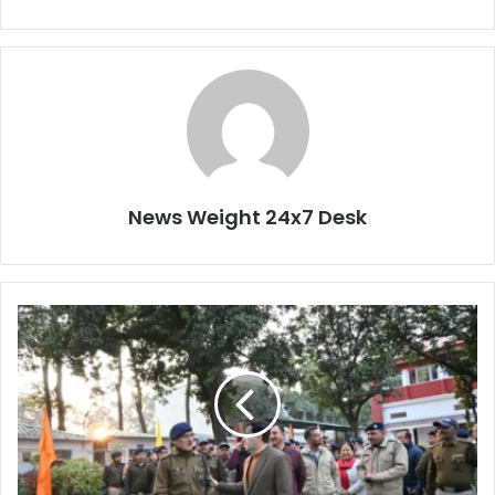
News Weight 24x7 Desk
डी
जी
पी
उ
त्त
रा
खं
ड