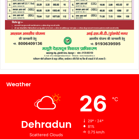
Weather
26
℃
Dehradun
29º - 24º
81%
0.75 km/h
Scattered Clouds