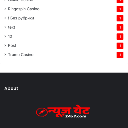
1
Ringospin Casino
1
! Без рубрики
1
text
1
10
1
Post
1
Trumo Casino
1
About