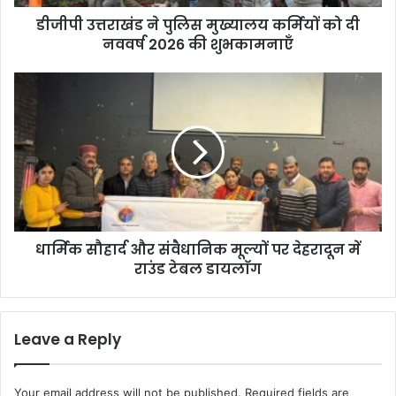
ने
डीजीपी उत्तराखंड ने पुलिस मुख्यालय कर्मियों को दी
पु
नववर्ष 2026 की शुभकामनाएँ
लि
स
मु
धा
ख्या
र्मि
ल
क
य
सौ
क
हा
र्मि
र्द
यों
औ
को
र
दी
सं
न
धार्मिक सौहार्द और संवैधानिक मूल्यों पर देहरादून में
वै
व
राउंड टेबल डायलाॅग
धा
व
नि
र्ष
क
2
मू
Leave a Reply
0
ल्यों
2
प
6
र
Your email address will not be published.
Required fields are
की