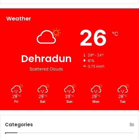
Weather
26
℃
Dehradun
29º - 24º
81%
0.75 km/h
Scattered Clouds
29
29
30
29
26
℃
℃
℃
℃
℃
Fri
Sat
Sun
Mon
Tue
Categories