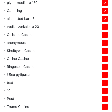
plyas-media.ru 150
2
Gambling
2
ai chatbot bard 3
2
vodka-zerkalo.ru 20
1
Golisimo Casino
1
anonymous
1
Shelbywin Casino
1
Online Casino
1
Ringospin Casino
1
! Без рубрики
1
text
1
10
1
Post
1
Trumo Casino
1