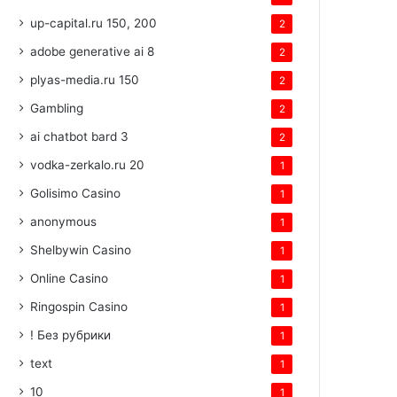
up-capital.ru 150, 200
2
adobe generative ai 8
2
plyas-media.ru 150
2
Gambling
2
ai chatbot bard 3
2
vodka-zerkalo.ru 20
1
Golisimo Casino
1
anonymous
1
Shelbywin Casino
1
Online Casino
1
Ringospin Casino
1
! Без рубрики
1
text
1
10
1