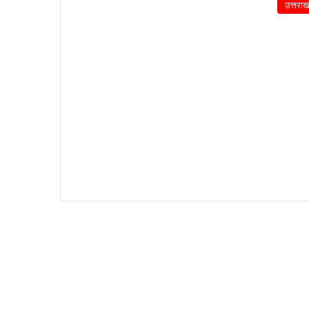
उत्तराख