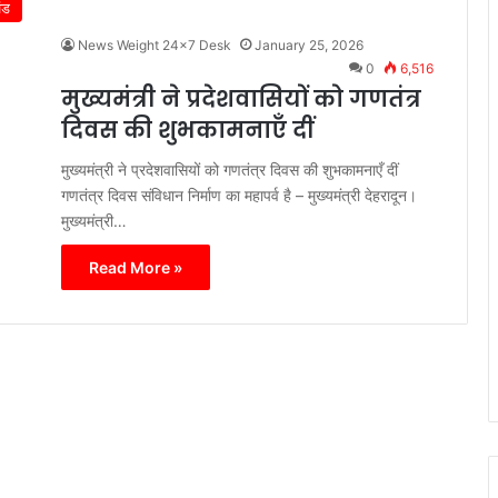
ंड
News Weight 24x7 Desk
January 25, 2026
0
6,516
मुख्यमंत्री ने प्रदेशवासियों को गणतंत्र
दिवस की शुभकामनाएँ दीं
मुख्यमंत्री ने प्रदेशवासियों को गणतंत्र दिवस की शुभकामनाएँ दीं
गणतंत्र दिवस संविधान निर्माण का महापर्व है – मुख्यमंत्री देहरादून।
मुख्यमंत्री…
Read More »