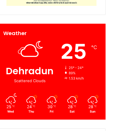
Weather
25
℃
Dehradun
25º - 24º
89%
1.53 km/h
Scattered Clouds
25
24
30
28
28
℃
℃
℃
℃
℃
Wed
Thu
Fri
Sat
Sun