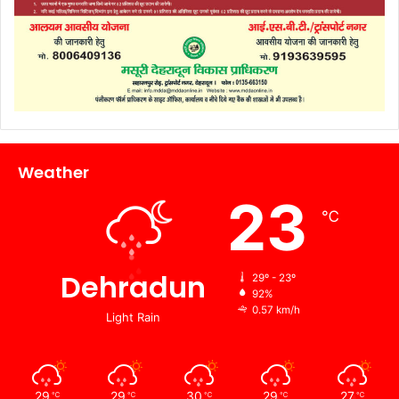
Weather
23
℃
Dehradun
29º - 23º
92%
0.57 km/h
Light Rain
29
29
30
29
27
℃
℃
℃
℃
℃