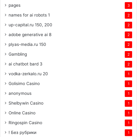
pages
3
names for ai robots 1
2
up-capital.ru 150, 200
2
adobe generative ai 8
2
plyas-media.ru 150
2
Gambling
2
ai chatbot bard 3
2
vodka-zerkalo.ru 20
1
Golisimo Casino
1
anonymous
1
Shelbywin Casino
1
Online Casino
1
Ringospin Casino
1
! Без рубрики
1