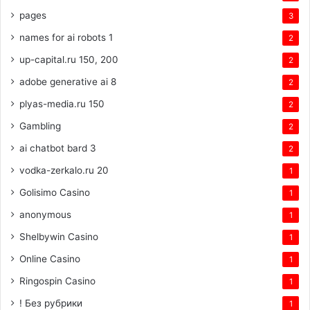
pages
3
names for ai robots 1
2
up-capital.ru 150, 200
2
adobe generative ai 8
2
plyas-media.ru 150
2
Gambling
2
ai chatbot bard 3
2
vodka-zerkalo.ru 20
1
Golisimo Casino
1
anonymous
1
Shelbywin Casino
1
Online Casino
1
Ringospin Casino
1
! Без рубрики
1