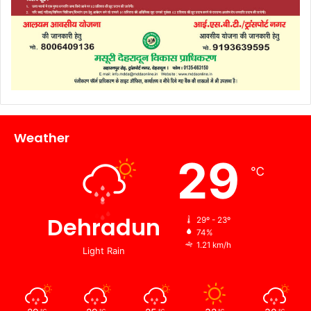
Weather
29
℃
Dehradun
29º - 23º
74%
1.21 km/h
Light Rain
℃
℃
℃
℃
℃