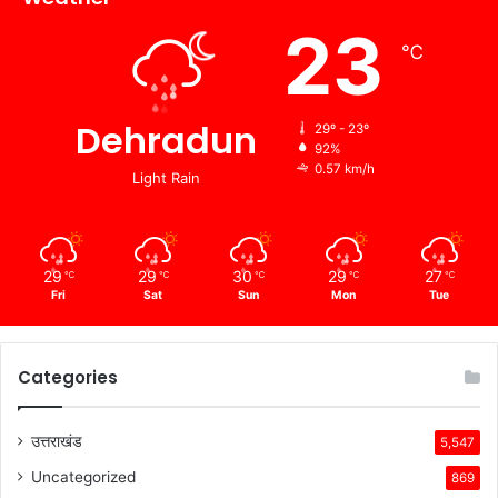
23
℃
Dehradun
29º - 23º
92%
0.57 km/h
Light Rain
29
29
30
29
27
℃
℃
℃
℃
℃
Fri
Sat
Sun
Mon
Tue
Categories
उत्तराखंड
5,547
Uncategorized
869