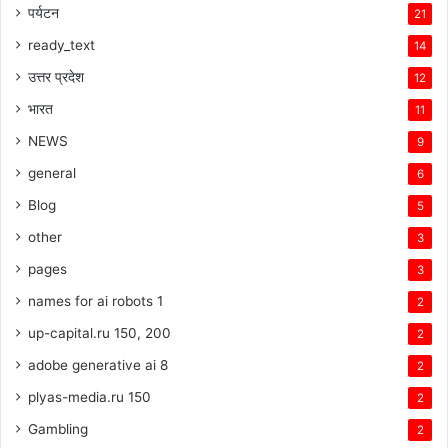
पर्यटन
21
ready_text
14
उत्तर प्रदेश
12
भारत
11
NEWS
9
general
6
Blog
5
other
3
pages
3
names for ai robots 1
2
up-capital.ru 150, 200
2
adobe generative ai 8
2
plyas-media.ru 150
2
Gambling
2