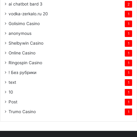
ai chatbot bard 3
2
vodka-zerkalo.ru 20
1
Golisimo Casino
1
anonymous
1
Shelbywin Casino
1
Online Casino
1
Ringospin Casino
1
! Без рубрики
1
text
1
10
1
Post
1
Trumo Casino
1