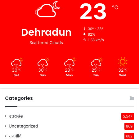
23
℃
Dehradun
30º - 23º
82%
1.38 km/h
Scattered Clouds
30
30
28
25
32
℃
℃
℃
℃
℃
Sat
Sun
Mon
Tue
Wed
Categories
उत्तराखंड
5,547
Uncategorized
869
राजनीति
682