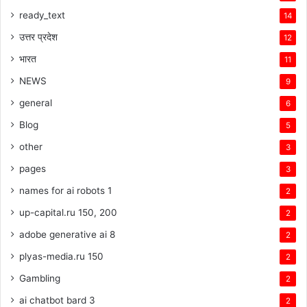
ready_text
14
उत्तर प्रदेश
12
भारत
11
NEWS
9
general
6
Blog
5
other
3
pages
3
names for ai robots 1
2
up-capital.ru 150, 200
2
adobe generative ai 8
2
plyas-media.ru 150
2
Gambling
2
ai chatbot bard 3
2