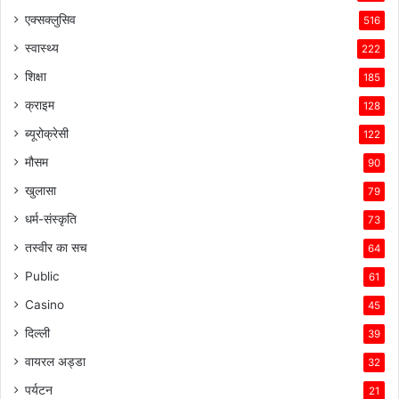
एक्सक्लुसिव
516
स्वास्थ्य
222
शिक्षा
185
क्राइम
128
ब्यूरोक्रेसी
122
मौसम
90
खुलासा
79
धर्म-संस्कृति
73
तस्वीर का सच
64
Public
61
Casino
45
दिल्ली
39
वायरल अड्डा
32
पर्यटन
21