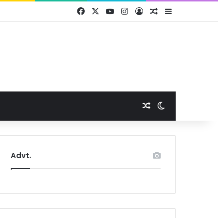
Facebook
X
YouTube
Instagram
Log In
Random Article
Sidebar
Random Article
Switch skin
Advt.