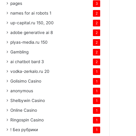
pages
3
names for ai robots 1
2
up-capital.ru 150, 200
2
adobe generative ai 8
2
plyas-media.ru 150
2
Gambling
2
ai chatbot bard 3
2
vodka-zerkalo.ru 20
1
Golisimo Casino
1
anonymous
1
Shelbywin Casino
1
Online Casino
1
Ringospin Casino
1
! Без рубрики
1