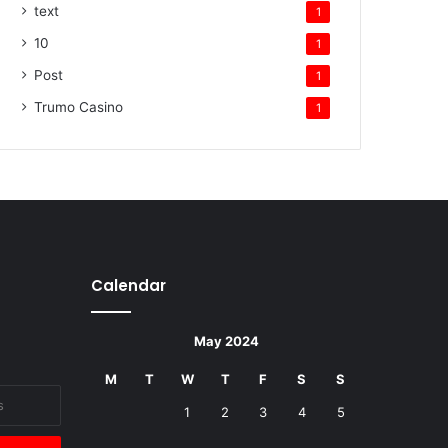
text
1
10
1
Post
1
Trumo Casino
1
Calendar
May 2024
M
T
W
T
F
S
S
1
2
3
4
5