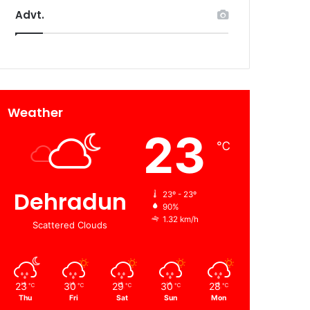
Advt.
Weather
23
℃
Dehradun
23º - 23º
90%
1.32 km/h
Scattered Clouds
23
30
29
30
28
℃
℃
℃
℃
℃
Thu
Fri
Sat
Sun
Mon