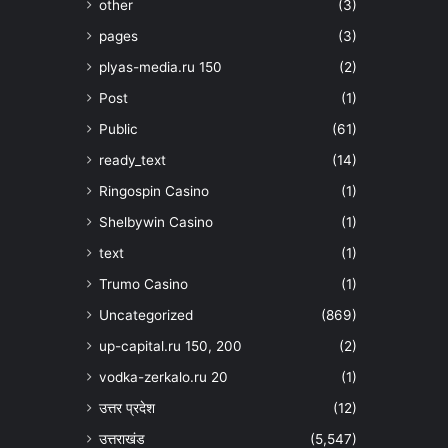
other
(3)
pages
(3)
plyas-media.ru 150
(2)
Post
(1)
Public
(61)
ready_text
(14)
Ringospin Casino
(1)
Shelbywin Casino
(1)
text
(1)
Trumo Casino
(1)
Uncategorized
(869)
up-capital.ru 150, 200
(2)
vodka-zerkalo.ru 20
(1)
उत्तर प्रदेश
(12)
उत्तराखंड
(5,547)