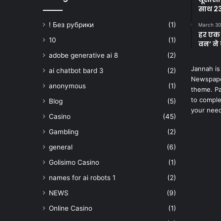
साथ 23
! Без рубрики
(1)
March 30
हर एक 
10
(1)
वन’ ने 
adobe generative ai 8
(2)
Jannah is
ai chatbot bard 3
(2)
Newspape
anonymous
(1)
theme. Pa
to comple
Blog
(5)
your nee
Casino
(45)
Gambling
(2)
general
(6)
Golisimo Casino
(1)
names for ai robots 1
(2)
NEWS
(9)
Online Casino
(1)