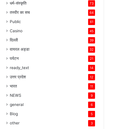
धर्म-संस्कृति
73
तस्वीर का सच
64
Public
61
Casino
45
दिल्ली
39
वायरल अड्डा
32
पर्यटन
21
ready_text
14
उत्तर प्रदेश
12
भारत
11
NEWS
9
general
6
Blog
5
other
3