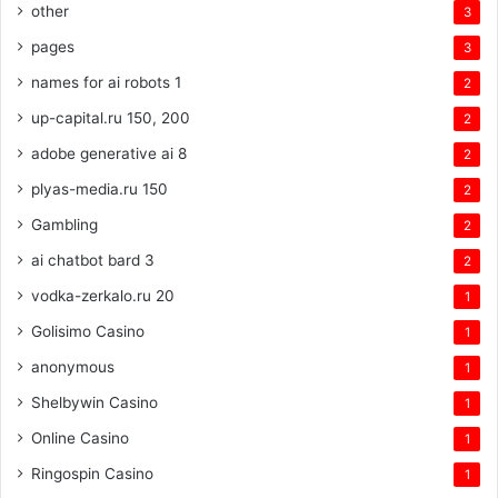
other
3
pages
3
names for ai robots 1
2
up-capital.ru 150, 200
2
adobe generative ai 8
2
plyas-media.ru 150
2
Gambling
2
ai chatbot bard 3
2
vodka-zerkalo.ru 20
1
Golisimo Casino
1
anonymous
1
Shelbywin Casino
1
Online Casino
1
Ringospin Casino
1