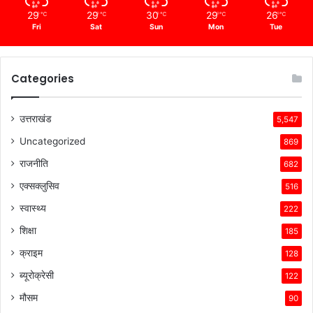
29
29
30
29
26
℃
℃
℃
℃
℃
Fri
Sat
Sun
Mon
Tue
Categories
उत्तराखंड
5,547
Uncategorized
869
राजनीति
682
एक्सक्लुसिव
516
स्वास्थ्य
222
शिक्षा
185
क्राइम
128
ब्यूरोक्रेसी
122
मौसम
90