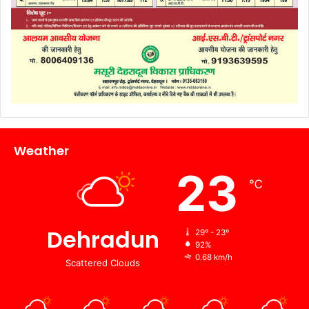
Weather
23
℃
Dehradun
29º - 23º
92%
0.68 km/h
Scattered Clouds