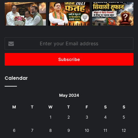
Enter
your
Email
address
Calendar
May 2024
M
T
W
T
F
S
S
1
2
3
4
5
6
7
8
9
10
11
12