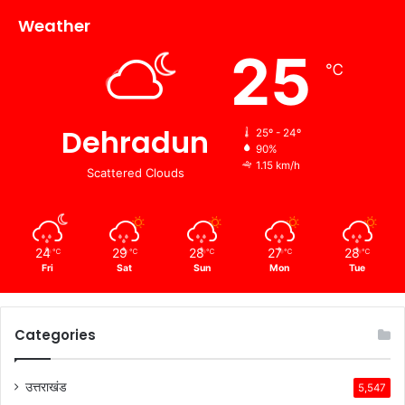
Weather
25
℃
Dehradun
25º - 24º
90%
1.15 km/h
Scattered Clouds
24
29
28
27
28
℃
℃
℃
℃
℃
Fri
Sat
Sun
Mon
Tue
Categories
उत्तराखंड
5,547