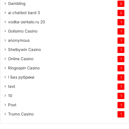
Gambling
2
ai chatbot bard 3
2
vodka-zerkalo.ru 20
1
Golisimo Casino
1
anonymous
1
Shelbywin Casino
1
Online Casino
1
Ringospin Casino
1
! Без рубрики
1
text
1
10
1
Post
1
Trumo Casino
1