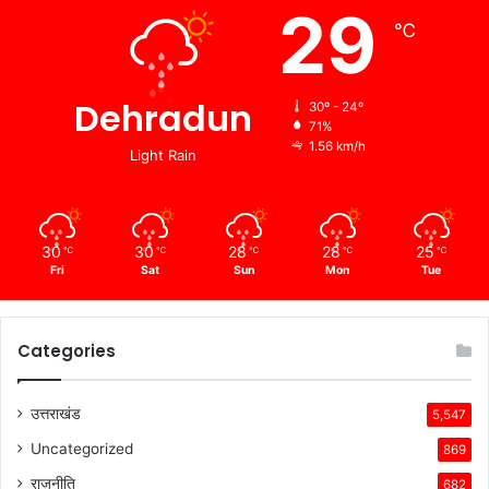
29
℃
Dehradun
30º - 24º
71%
1.56 km/h
Light Rain
30
30
28
28
25
℃
℃
℃
℃
℃
Fri
Sat
Sun
Mon
Tue
Categories
उत्तराखंड
5,547
Uncategorized
869
राजनीति
682