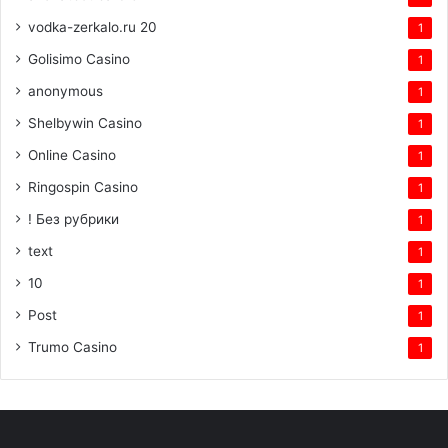
vodka-zerkalo.ru 20
1
Golisimo Casino
1
anonymous
1
Shelbywin Casino
1
Online Casino
1
Ringospin Casino
1
! Без рубрики
1
text
1
10
1
Post
1
Trumo Casino
1