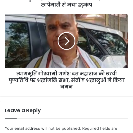
छापेमारी से मचा हड़कंप
ज
खी
रा
त्या
ब
ग
रा
मू
म
र्ति
द
गो
,
स्वा
S
मी
T
ग
F
णे
की
त्यागमूर्ति गोस्वामी गणेश दत्त महाराज की 67वीं
श
छा
पुण्यतिथि पर श्रद्धांजलि सभा, संतों व श्रद्धालुओं ने किया
द
पे
त्त
नमन
मा
म
री
हा
से
रा
Leave a Reply
म
ज
चा
की
ह
6
Your email address will not be published.
Required fields are
ड़
7