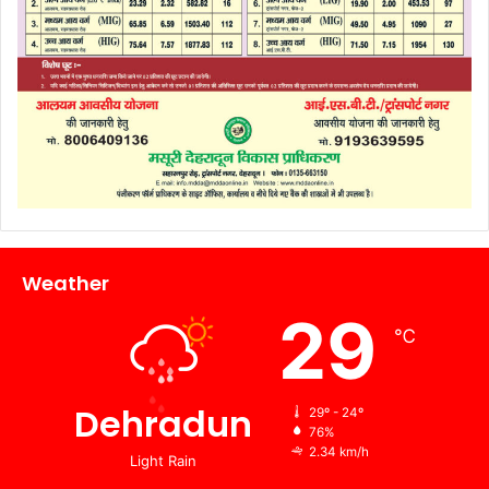
Weather
29
℃
Dehradun
29º - 24º
76%
2.34 km/h
Light Rain