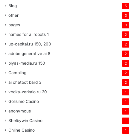
Blog
5
other
3
pages
3
names for ai robots 1
2
up-capital.ru 150, 200
2
adobe generative ai 8
2
plyas-media.ru 150
2
Gambling
2
ai chatbot bard 3
2
vodka-zerkalo.ru 20
1
Golisimo Casino
1
anonymous
1
Shelbywin Casino
1
Online Casino
1