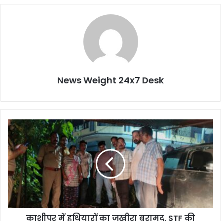
News Weight 24x7 Desk
का
शी
पु
र
में
ह
थि
या
रों
काशीपुर में हथियारों का जखीरा बरामद, STF की
का