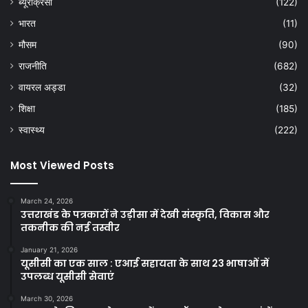
ब्यूरोक्रेसी
(122)
भारत
(11)
मौसम
(90)
राजनीति
(682)
वायरल अड्डा
(32)
शिक्षा
(185)
स्वास्थ्य
(222)
Most Viewed Posts
March 24, 2026
उत्तराखंड के पत्रकारों ने उड़ीसा में देखी संस्कृति, विकास और
तकनीक की नई तस्वीर
January 21, 2026
यूसीसी का एक साल : एआई सहायता के साथ 23 भाषाओं में
उपलब्ध यूसीसी सेवाएं
March 30, 2026