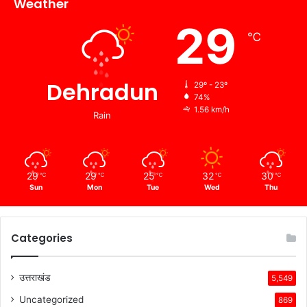
Weather
29
℃
Dehradun
29º - 23º
74%
1.56 km/h
Rain
29
29
25
32
30
℃
℃
℃
℃
℃
Sun
Mon
Tue
Wed
Thu
Categories
उत्तराखंड
5,549
Uncategorized
869