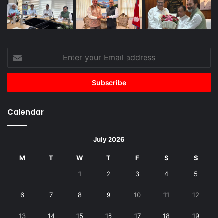
Enter
your
Email
address
Calendar
July 2026
M
T
W
T
F
S
S
1
2
3
4
5
6
7
8
9
10
11
12
13
14
15
16
17
18
19