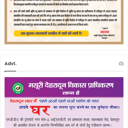
Advt.