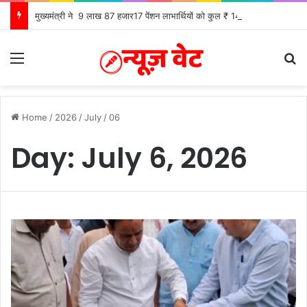
मुख्यमंत्री ने 9 लाख 87 हजार17 पेंशन लाभार्थियों को कुल ₹ 146 करोड़ 32 लाख की पेंशन राशि का किया भुगतान
Menu
S
Home
/
2026
/
July
/
06
Day:
July 6, 2026