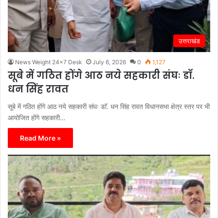
उत्तराखंड
News Weight 24x7 Desk
July 6, 2026
0
1,127
सूबे में गठित होंगे आठ नये सहकारी संघः डाॅ.
धन सिंह रावत
सूबे में गठित होंगे आठ नये सहकारी संघः डाॅ. धन सिंह रावत विधानसभा क्षेत्र स्तर पर भी
आयोजित होंगे सहकारी…
Read More »