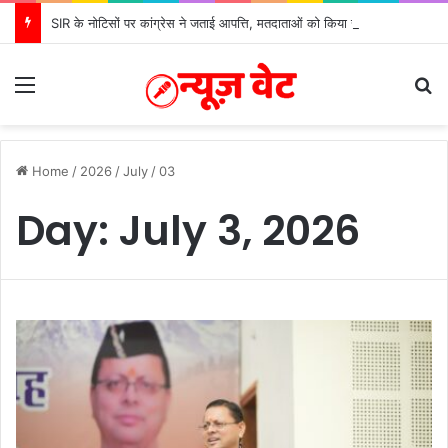
SIR के नोटिसों पर कांग्रेस ने जताई आपत्ति, मतदाताओं को किया जा रहा परेशान: बोले राष्ट्रीय प्रवक्ता आलोक शर्मा
Menu
S
Home
/
2026
/
July
/
03
Day:
July 3, 2026