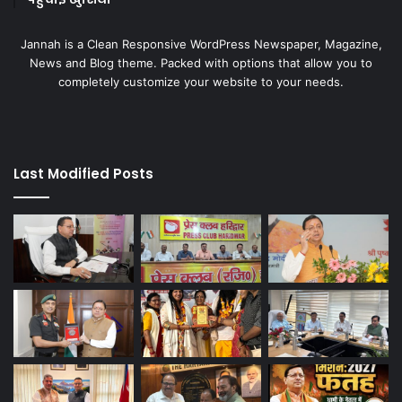
Jannah is a Clean Responsive WordPress Newspaper, Magazine,
News and Blog theme. Packed with options that allow you to
completely customize your website to your needs.
Last Modified Posts