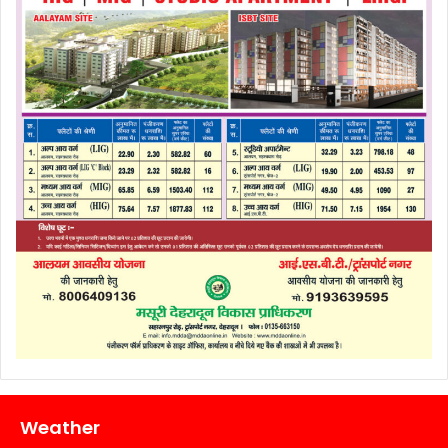
Weather