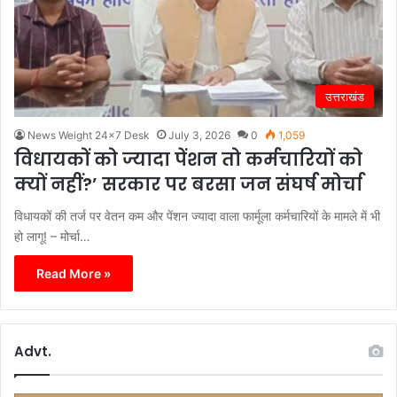
उत्तराखंड
News Weight 24x7 Desk
July 3, 2026
0
1,059
विधायकों को ज्यादा पेंशन तो कर्मचारियों को
क्यों नहीं?’ सरकार पर बरसा जन संघर्ष मोर्चा
विधायकों की तर्ज पर वेतन कम और पेंशन ज्यादा वाला फार्मूला कर्मचारियों के मामले में भी
हो लागू! – मोर्चा…
Read More »
Advt.