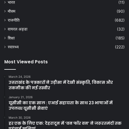
भारत
(11)
मौसम
(90)
राजनीति
(682)
वायरल अड्डा
(32)
शिक्षा
(185)
स्वास्थ्य
(222)
Most Viewed Posts
March 24, 2026
उत्तराखंड के पत्रकारों ने उड़ीसा में देखी संस्कृति, विकास और
तकनीक की नई तस्वीर
January 21, 2026
यूसीसी का एक साल : एआई सहायता के साथ 23 भाषाओं में
उपलब्ध यूसीसी सेवाएं
March 30, 2026
हर एक के लिए एक: देहरादून में ‘वन फॉर वन’ ने जरूरतमंदों तक
पहुंचाई खुशियां