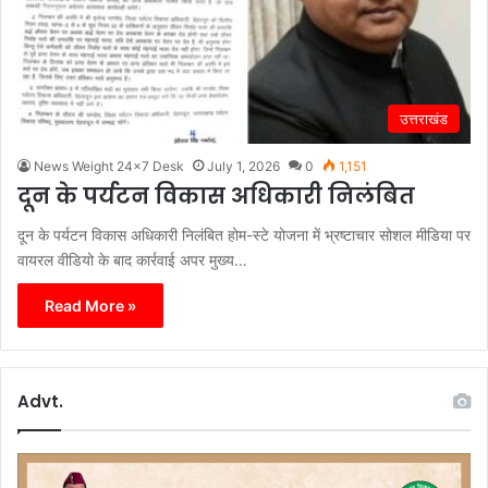
उत्तराखंड
News Weight 24x7 Desk
July 1, 2026
0
1,151
दून के पर्यटन विकास अधिकारी निलंबित
दून के पर्यटन विकास अधिकारी निलंबित होम-स्टे योजना में भ्रष्टाचार सोशल मीडिया पर
वायरल वीडियो के बाद कार्रवाई अपर मुख्य…
Read More »
Advt.