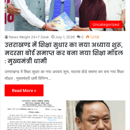
Uncategorized
News Weight 24x7 Desk
July 1, 2026
0
1,058
उत्तराखण्ड में शिक्षा सुधार का नया अध्याय शुरू,
मदरसा बोर्ड समाप्त कर बना नया शिक्षा मॉडल
: मुख्यमंत्री धामी
उत्तराखण्ड में शिक्षा सुधार का नया अध्याय शुरू, मदरसा बोर्ड समाप्त कर बना नया शिक्षा
मॉडल : मुख्यमंत्री धामी विभिन्न…
Read More »