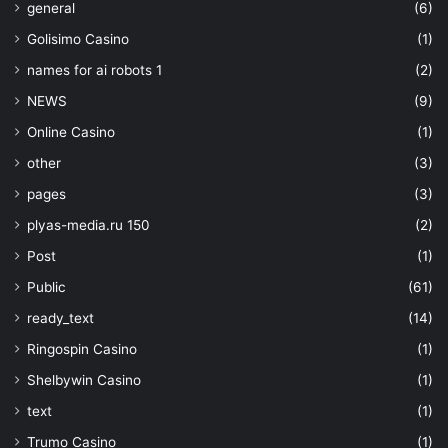
general
(6)
Golisimo Casino
(1)
names for ai robots 1
(2)
NEWS
(9)
Online Casino
(1)
other
(3)
pages
(3)
plyas-media.ru 150
(2)
Post
(1)
Public
(61)
ready_text
(14)
Ringospin Casino
(1)
Shelbywin Casino
(1)
text
(1)
Trumo Casino
(1)