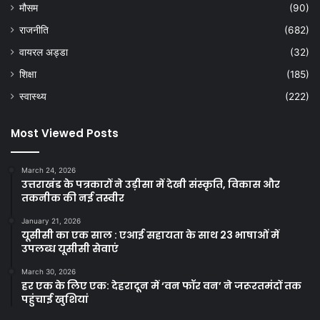
मौसम
(90)
राजनीति
(682)
वायरल अड्डा
(32)
शिक्षा
(185)
स्वास्थ्य
(222)
Most Viewed Posts
March 24, 2026
उत्तराखंड के पत्रकारों ने उड़ीसा में देखी संस्कृति, विकास और
तकनीक की नई तस्वीर
January 21, 2026
यूसीसी का एक साल : एआई सहायता के साथ 23 भाषाओं में
उपलब्ध यूसीसी सेवाएं
March 30, 2026
हर एक के लिए एक: देहरादून में ‘वन फॉर वन’ ने जरूरतमंदों तक
पहुंचाई खुशियां