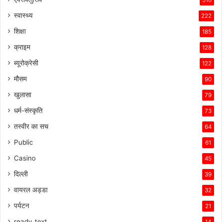
516
स्वास्थ्य
222
शिक्षा
185
क्राइम
128
ब्यूरोक्रेसी
122
मौसम
90
खुलासा
79
धर्म-संस्कृति
73
तस्वीर का सच
64
Public
61
Casino
45
दिल्ली
39
वायरल अड्डा
32
पर्यटन
21
ready_text