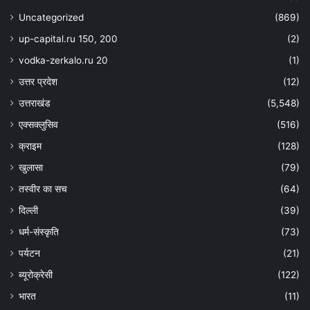
Uncategorized
(869)
up-capital.ru 150, 200
(2)
vodka-zerkalo.ru 20
(1)
उत्तर प्रदेश
(12)
उत्तराखंड
(5,548)
एक्सक्लुसिव
(516)
क्राइम
(128)
खुलासा
(79)
तस्वीर का सच
(64)
दिल्ली
(39)
धर्म-संस्कृति
(73)
पर्यटन
(21)
ब्यूरोक्रेसी
(122)
भारत
(11)