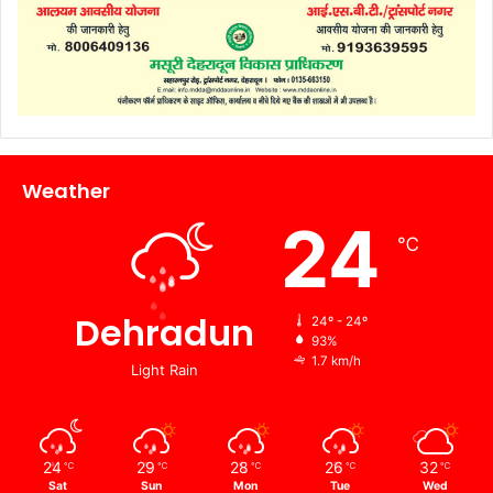
Weather
24
℃
Dehradun
24º - 24º
93%
1.7 km/h
Light Rain
24
29
28
26
32
℃
℃
℃
℃
℃
Sat
Sun
Mon
Tue
Wed