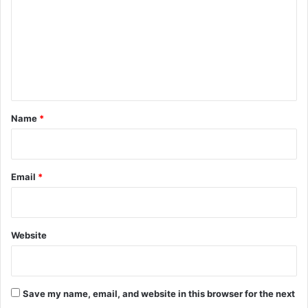
क
m
ई
m
अ
ह
e
म
n
फै
स
t
ले
*
Name
*
Email
*
Website
Save my name, email, and website in this browser for the next