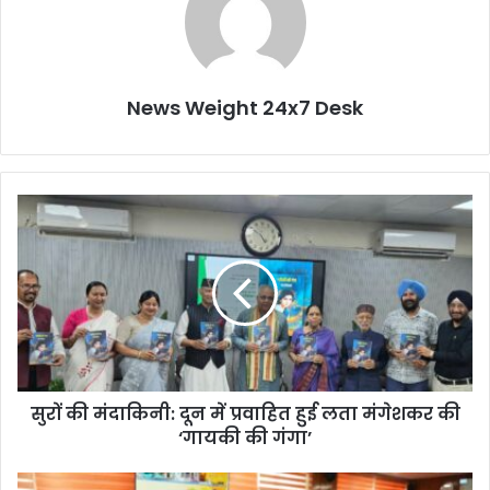
News Weight 24x7 Desk
सु
रों
की
मं
दा
कि
नी
:
दू
सुरों की मंदाकिनी: दून में प्रवाहित हुई लता मंगेशकर की
न
‘गायकी की गंगा’
में
प्र
वा
सी