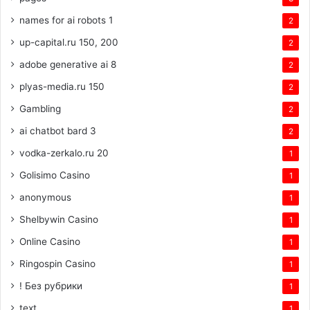
names for ai robots 1
2
up-capital.ru 150, 200
2
adobe generative ai 8
2
plyas-media.ru 150
2
Gambling
2
ai chatbot bard 3
2
vodka-zerkalo.ru 20
1
Golisimo Casino
1
anonymous
1
Shelbywin Casino
1
Online Casino
1
Ringospin Casino
1
! Без рубрики
1
text
1