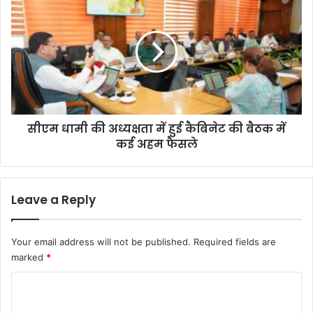
हि
ए
त
म
हु
धा
ई
मी
ल
की
ता
अ
मं
ध्य
गे
क्ष
श
सीएम धामी की अध्यक्षता में हुई कैबिनेट की बैठक में
ता
क
कई अहम फैसले
में
र
हु
की
ई
‘
कै
Leave a Reply
गा
बि
य
ने
की
ट
Your email address will not be published.
Required fields are
की
की
marked
*
गं
बै
गा
ठ
C
’
क
o
में