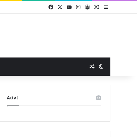
Facebook
X
YouTube
Instagram
Log In
Random Article
Sidebar
Random Article
Switch skin
Advt.