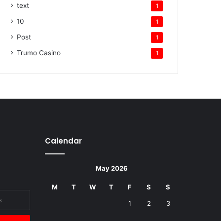
text
1
10
1
Post
1
Trumo Casino
1
Calendar
May 2026
M
T
W
T
F
S
S
1
2
3