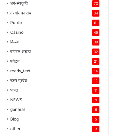
धर्म-संस्कृति
73
तस्वीर का सच
64
Public
61
Casino
45
दिल्ली
39
वायरल अड्डा
32
पर्यटन
21
ready_text
14
उत्तर प्रदेश
12
भारत
11
NEWS
9
general
6
Blog
5
other
3