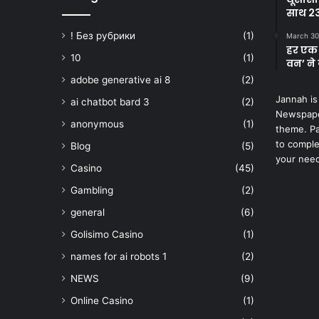
साथ 23
! Без рубрики
(1)
March 30
हर एक 
10
(1)
वन’ ने 
adobe generative ai 8
(2)
Jannah is
ai chatbot bard 3
(2)
Newspape
anonymous
(1)
theme. Pa
to comple
Blog
(5)
your nee
Casino
(45)
Gambling
(2)
general
(6)
Golisimo Casino
(1)
names for ai robots 1
(2)
NEWS
(9)
Online Casino
(1)