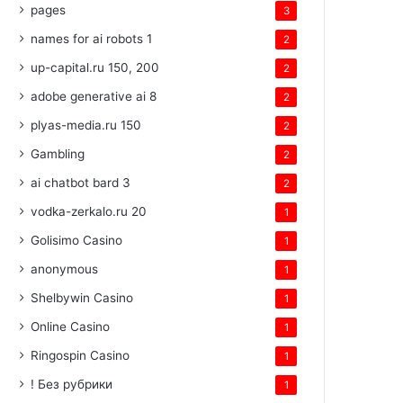
pages
3
names for ai robots 1
2
up-capital.ru 150, 200
2
adobe generative ai 8
2
plyas-media.ru 150
2
Gambling
2
ai chatbot bard 3
2
vodka-zerkalo.ru 20
1
Golisimo Casino
1
anonymous
1
Shelbywin Casino
1
Online Casino
1
Ringospin Casino
1
! Без рубрики
1