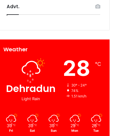
Advt.
Weather
28
℃
Dehradun
30º - 24º
74%
1.51 km/h
Light Rain
30
30
30
29
26
℃
℃
℃
℃
℃
Fri
Sat
Sun
Mon
Tue