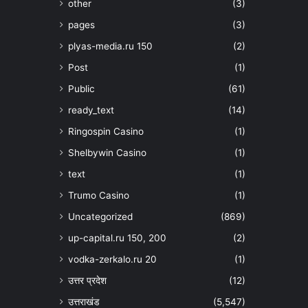
other
(3)
pages
(3)
plyas-media.ru 150
(2)
Post
(1)
Public
(61)
ready_text
(14)
Ringospin Casino
(1)
Shelbywin Casino
(1)
text
(1)
Trumo Casino
(1)
Uncategorized
(869)
up-capital.ru 150, 200
(2)
vodka-zerkalo.ru 20
(1)
उत्तर प्रदेश
(12)
उत्तराखंड
(5,547)