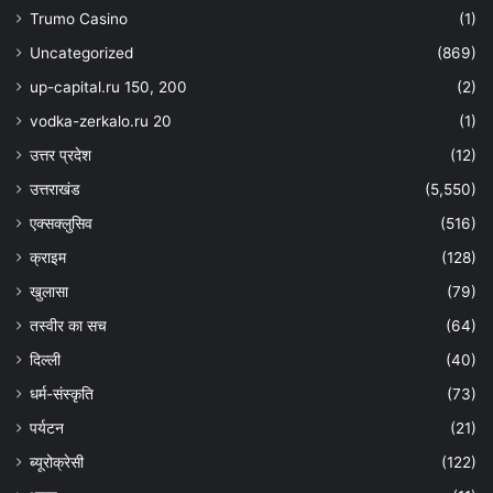
Trumo Casino
(1)
Uncategorized
(869)
up-capital.ru 150, 200
(2)
vodka-zerkalo.ru 20
(1)
उत्तर प्रदेश
(12)
उत्तराखंड
(5,550)
एक्सक्लुसिव
(516)
क्राइम
(128)
खुलासा
(79)
तस्वीर का सच
(64)
दिल्ली
(40)
धर्म-संस्कृति
(73)
पर्यटन
(21)
ब्यूरोक्रेसी
(122)