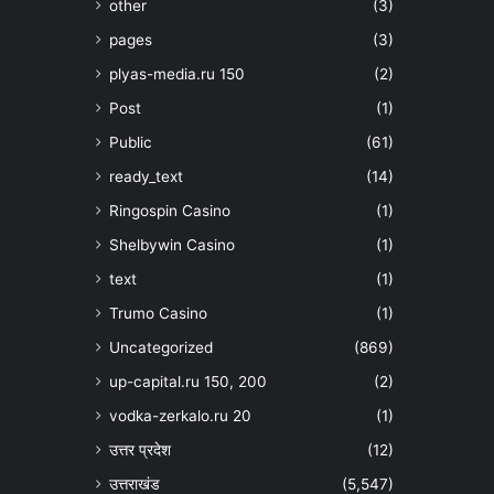
other
(3)
pages
(3)
plyas-media.ru 150
(2)
Post
(1)
Public
(61)
ready_text
(14)
Ringospin Casino
(1)
Shelbywin Casino
(1)
text
(1)
Trumo Casino
(1)
Uncategorized
(869)
up-capital.ru 150, 200
(2)
vodka-zerkalo.ru 20
(1)
उत्तर प्रदेश
(12)
उत्तराखंड
(5,547)