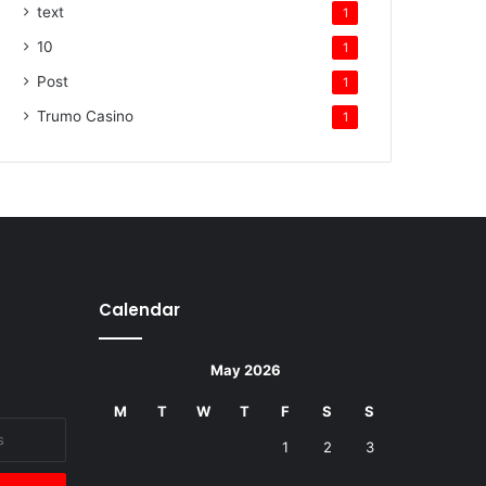
text
1
10
1
Post
1
Trumo Casino
1
Calendar
May 2026
M
T
W
T
F
S
S
1
2
3