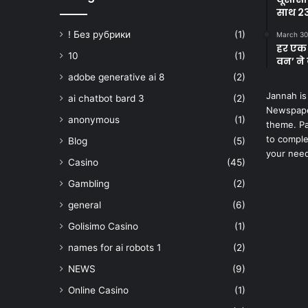
साथ 23
! Без рубрики
(1)
March 30
हर एक 
10
(1)
वन’ ने 
adobe generative ai 8
(2)
Jannah is
ai chatbot bard 3
(2)
Newspape
anonymous
(1)
theme. Pa
to comple
Blog
(5)
your nee
Casino
(45)
Gambling
(2)
general
(6)
Golisimo Casino
(1)
names for ai robots 1
(2)
NEWS
(9)
Online Casino
(1)