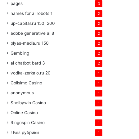
pages
3
names for ai robots 1
2
up-capital.ru 150, 200
2
adobe generative ai 8
2
plyas-media.ru 150
2
Gambling
2
ai chatbot bard 3
2
vodka-zerkalo.ru 20
1
Golisimo Casino
1
anonymous
1
Shelbywin Casino
1
Online Casino
1
Ringospin Casino
1
! Без рубрики
1