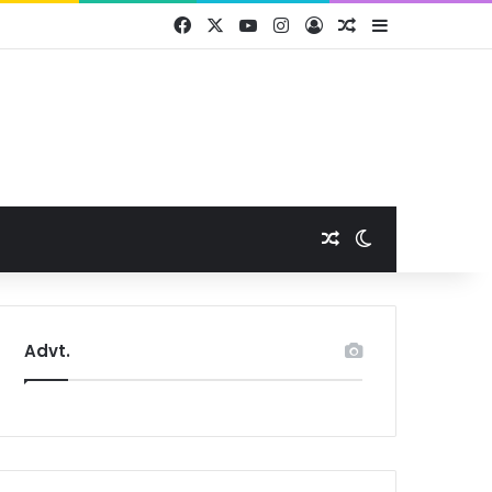
Facebook
X
YouTube
Instagram
Log In
Random Article
Sidebar
Random Article
Switch skin
Advt.