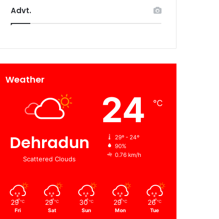
Advt.
Weather
24
℃
Dehradun
29º - 24º
90%
0.76 km/h
Scattered Clouds
29
29
30
29
26
℃
℃
℃
℃
℃
Fri
Sat
Sun
Mon
Tue