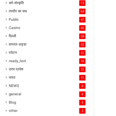
धर्म-संस्कृति
73
तस्वीर का सच
64
Public
61
Casino
45
दिल्ली
39
वायरल अड्डा
32
पर्यटन
21
ready_text
14
उत्तर प्रदेश
12
भारत
11
NEWS
9
general
6
Blog
5
other
3