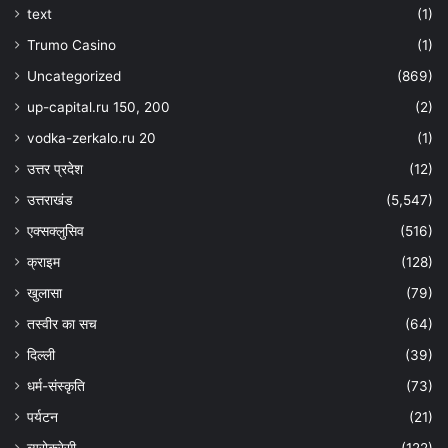
text
(1)
Trumo Casino
(1)
Uncategorized
(869)
up-capital.ru 150, 200
(2)
vodka-zerkalo.ru 20
(1)
उत्तर प्रदेश
(12)
उत्तराखंड
(5,547)
एक्सक्लुसिव
(516)
क्राइम
(128)
खुलासा
(79)
तस्वीर का सच
(64)
दिल्ली
(39)
धर्म-संस्कृति
(73)
पर्यटन
(21)