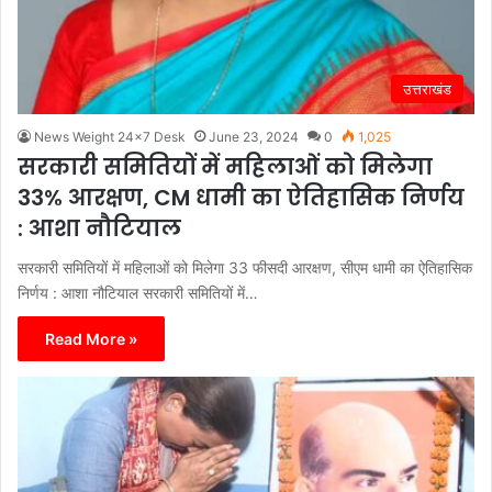
उत्तराखंड
News Weight 24x7 Desk
June 23, 2024
0
1,025
सरकारी समितियों में महिलाओं को मिलेगा
33% आरक्षण, CM धामी का ऐतिहासिक निर्णय
: आशा नौटियाल
सरकारी समितियों में महिलाओं को मिलेगा 33 फीसदी आरक्षण, सीएम धामी का ऐतिहासिक
निर्णय : आशा नौटियाल सरकारी समितियों में…
Read More »