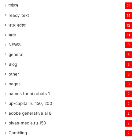
पर्यटन
21
ready_text
14
उत्तर प्रदेश
12
भारत
11
NEWS
9
general
6
Blog
5
other
3
pages
3
names for ai robots 1
2
up-capital.ru 150, 200
2
adobe generative ai 8
2
plyas-media.ru 150
2
Gambling
2