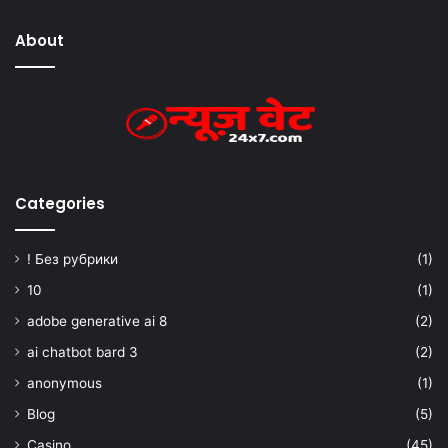
About
Categories
! Без рубрики
(1)
10
(1)
adobe generative ai 8
(2)
ai chatbot bard 3
(2)
anonymous
(1)
Blog
(5)
Casino
(45)