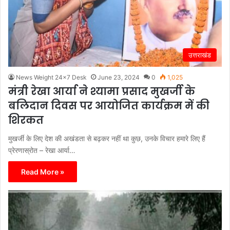
उत्तराखंड
News Weight 24x7 Desk
June 23, 2024
0
1,025
मंत्री रेखा आर्या ने श्यामा प्रसाद मुखर्जी के
बलिदान दिवस पर आयोजित कार्यक्रम में की
शिरकत
मुखर्जी के लिए देश की अखंडता से बढ़कर नहीं था कुछ, उनके विचार हमारे लिए हैं
प्रेरणास्रोत – रेखा आर्या…
Read More »