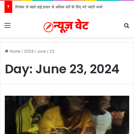
दिसंबर से पहले ढाई हजार से अधिक पदों के लिए भरे जाएंगे फार्म
Menu
S
Home
/
2024
/
June
/
23
Day:
June 23, 2024