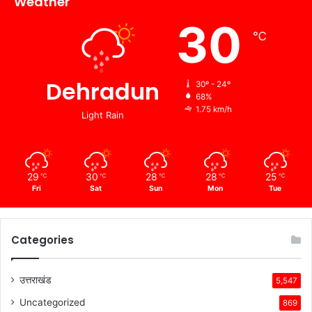
Weather
30
℃
Dehradun
30º - 24º
68%
1.75 km/h
Light Rain
29
30
28
28
25
℃
℃
℃
℃
℃
Fri
Sat
Sun
Mon
Tue
Categories
उत्तराखंड
5,547
Uncategorized
869