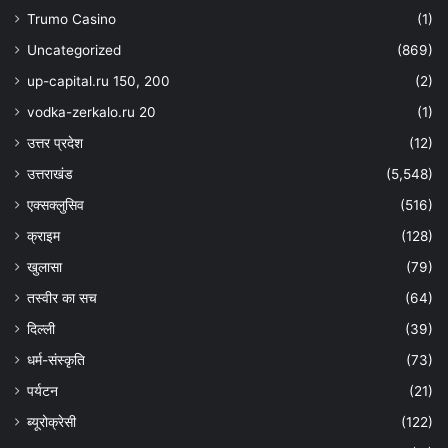
Trumo Casino
(1)
Uncategorized
(869)
up-capital.ru 150, 200
(2)
vodka-zerkalo.ru 20
(1)
उत्तर प्रदेश
(12)
उत्तराखंड
(5,548)
एक्सक्लुसिव
(516)
क्राइम
(128)
खुलासा
(79)
तस्वीर का सच
(64)
दिल्ली
(39)
धर्म-संस्कृति
(73)
पर्यटन
(21)
ब्यूरोक्रेसी
(122)