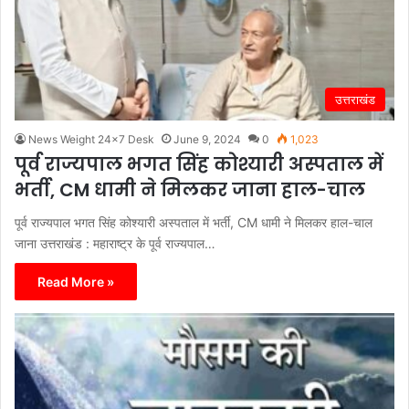
उत्तराखंड
News Weight 24x7 Desk
June 9, 2024
0
1,023
पूर्व राज्यपाल भगत सिंह कोश्यारी अस्पताल में
भर्ती, CM धामी ने मिलकर जाना हाल-चाल
पूर्व राज्यपाल भगत सिंह कोश्यारी अस्पताल में भर्ती, CM धामी ने मिलकर हाल-चाल
जाना उत्तराखंड : महाराष्ट्र के पूर्व राज्यपाल…
Read More »