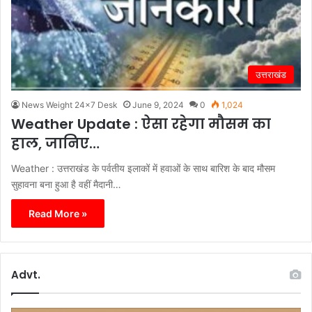
उत्तराखंड
News Weight 24x7 Desk
June 9, 2024
0
1,024
Weather Update : ऐसा रहेगा मौसम का
हाल, जानिए…
Weather : उत्तराखंड के पर्वतीय इलाकों में हवाओं के साथ बारिश के बाद मौसम
सुहावना बना हुआ है वहीं मैदानी…
Read More »
Advt.