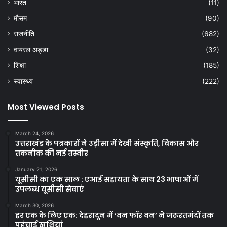
भारत
(11)
मौसम
(90)
राजनीति
(682)
वायरल अड्डा
(32)
शिक्षा
(185)
स्वास्थ्य
(222)
Most Viewed Posts
March 24, 2026
उत्तराखंड के पत्रकारों ने उड़ीसा में देखी संस्कृति, विकास और
तकनीक की नई तस्वीर
January 21, 2026
यूसीसी का एक साल : एआई सहायता के साथ 23 भाषाओं में
उपलब्ध यूसीसी सेवाएं
March 30, 2026
हर एक के लिए एक: देहरादून में ‘वन फॉर वन’ ने जरूरतमंदों तक
पहुंचाई खुशियां