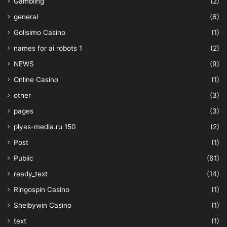
Gambling
(2)
general
(6)
Golisimo Casino
(1)
names for ai robots 1
(2)
NEWS
(9)
Online Casino
(1)
other
(3)
pages
(3)
plyas-media.ru 150
(2)
Post
(1)
Public
(61)
ready_text
(14)
Ringospin Casino
(1)
Shelbywin Casino
(1)
text
(1)