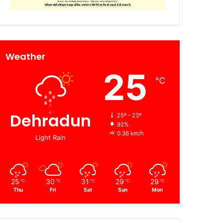
Weather
25
℃
Dehradun
25º - 23º
92%
0.36 km/h
Light Rain
25
30
31
29
29
℃
℃
℃
℃
℃
Thu
Fri
Sat
Sun
Mon