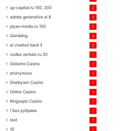
up-capital.ru 150, 200
2
adobe generative ai 8
2
plyas-media.ru 150
2
Gambling
2
ai chatbot bard 3
2
vodka-zerkalo.ru 20
1
Golisimo Casino
1
anonymous
1
Shelbywin Casino
1
Online Casino
1
Ringospin Casino
1
! Без рубрики
1
text
1
10
1