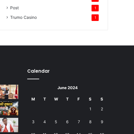
Post
1
Trumo Casino
1
Calendar
June 2024
M
T
W
T
F
S
S
1
2
3
4
5
6
7
8
9