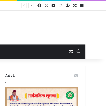
Facebook
X
YouTube
Instagram
Log In
Random Article
Sidebar
Random Article
Switch skin
Advt.