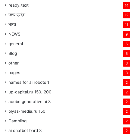
ready_text
14
उत्तर प्रदेश
12
भारत
11
NEWS
9
general
6
Blog
5
other
3
pages
3
names for ai robots 1
2
up-capital.ru 150, 200
2
adobe generative ai 8
2
plyas-media.ru 150
2
Gambling
2
ai chatbot bard 3
2