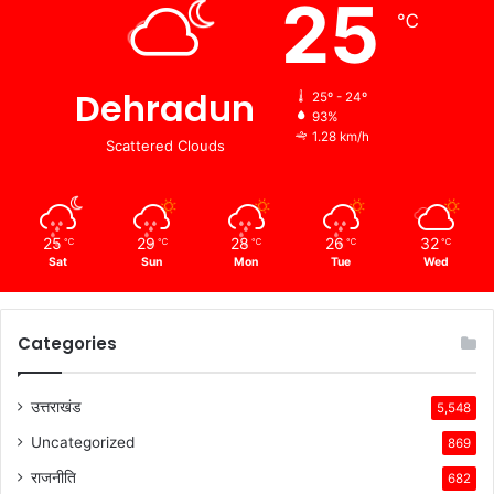
25
℃
Dehradun
25º - 24º
93%
1.28 km/h
Scattered Clouds
25
29
28
26
32
℃
℃
℃
℃
℃
Sat
Sun
Mon
Tue
Wed
Categories
उत्तराखंड
5,548
Uncategorized
869
राजनीति
682