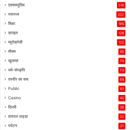
एक्सक्लुसिव
516
स्वास्थ्य
222
शिक्षा
185
क्राइम
128
ब्यूरोक्रेसी
122
मौसम
90
खुलासा
79
धर्म-संस्कृति
73
तस्वीर का सच
64
Public
61
Casino
45
दिल्ली
39
वायरल अड्डा
32
पर्यटन
21