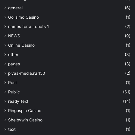
general
(6)
Golisimo Casino
(1)
names for ai robots 1
(2)
NEWS
(9)
Online Casino
(1)
other
(3)
pages
(3)
plyas-media.ru 150
(2)
Post
(1)
Public
(61)
ready_text
(14)
Ringospin Casino
(1)
Shelbywin Casino
(1)
text
(1)